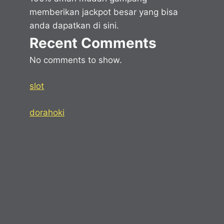
memberikan jackpot besar yang bisa
anda dapatkan di sini.
Recent Comments
No comments to show.
slot
dorahoki