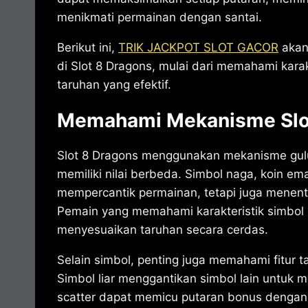
menikmati permainan dengan santai.
Berikut ini,
TRIK JACKPOT SLOT GACOR
akan
di Slot 8 Dragons, mulai dari memahami karak
taruhan yang efektif.
Memahami Mekanisme Slo
Slot 8 Dragons menggunakan mekanisme gul
memiliki nilai berbeda. Simbol naga, koin ema
mempercantik permainan, tetapi juga menen
Pemain yang memahami karakteristik simbol
menyesuaikan taruhan secara cerdas.
Selain simbol, penting juga memahami fitur t
Simbol liar menggantikan simbol lain untu
scatter dapat memicu putaran bonus dengan 