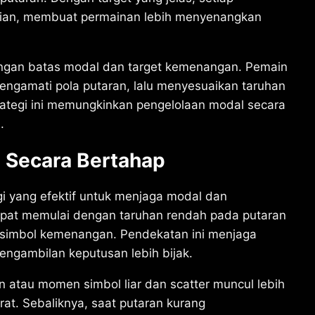
ian, membuat permainan lebih menyenangkan
engan batas modal dan target kemenangan. Pemain
engamati pola putaran, lalu menyesuaikan taruhan
trategi ini memungkinkan pengelolaan modal secara
.
 Secara Bertahap
gi yang efektif untuk menjaga modal dan
at memulai dengan taruhan rendah pada putaran
i simbol kemenangan. Pendekatan ini menjaga
ngambilan keputusan lebih bijak.
 atau momen simbol liar dan scatter muncul lebih
rat. Sebaliknya, saat putaran kurang