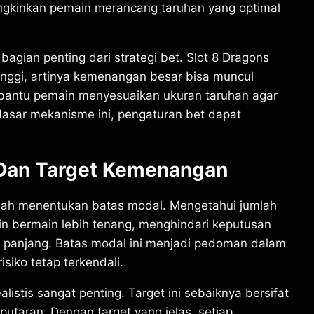
gkinkan pemain merancang taruhan yang optimal
bagian penting dari strategi bet. Slot 8 Dragons
tinggi, artinya kemenangan besar bisa muncul
mbantu pemain menyesuaikan ukuran taruhan agar
dasar mekanisme ini, pengaturan bet dapat
Dan Target Kemenangan
lah menentukan batas modal. Mengetahui jumlah
 bermain lebih tenang, menghindari keputusan
ih panjang. Batas modal ini menjadi pedoman dalam
siko tetap terkendali.
istis sangat penting. Target ini sebaiknya bersifat
putaran. Dengan target yang jelas, setiap