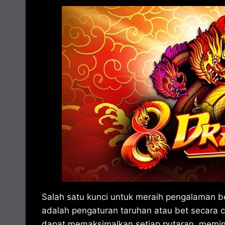
Salah satu kunci untuk meraih pengalaman b
adalah pengaturan taruhan atau bet secara c
dapat memaksimalkan setiap putaran, memini