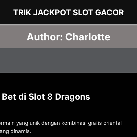
TRIK JACKPOT SLOT GACOR
Author: Charlotte
Bet di Slot 8 Dragons
main yang unik dengan kombinasi grafis oriental
ang dinamis.