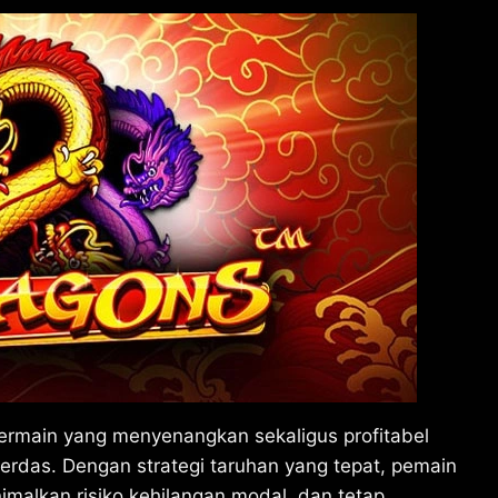
ermain yang menyenangkan sekaligus profitabel
erdas. Dengan strategi taruhan yang tepat, pemain
malkan risiko kehilangan modal, dan tetap