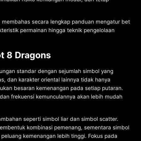
 membahas secara lengkap panduan mengatur bet
teristik permainan hingga teknik pengelolaan
t 8 Dragons
ungan standar dengan sejumlah simbol yang
s, dan karakter oriental lainnya tidak hanya
tukan besaran kemenangan pada setiap putaran.
 dan frekuensi kemunculannya akan lebih mudah
ambahan seperti simbol liar dan simbol scatter.
k membentuk kombinasi pemenang, sementara simbol
peluang kemenangan lebih tinggi. Fokus pada