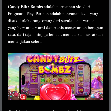
h
a
e
e
k
i
Candy Blitz Bombs
a
c
s
l
adalah permainan slot dari
y
n
t
e
s
e
p
e
Pragmatic Play. Permen adalah penganan lezat yang
s
b
e
g
e
disukai oleh orang-orang dari segala usia. Variasi
A
o
n
r
yang berwarna-warni dan manis menawarkan beragam
p
o
g
a
p
k
e
m
rasa, dari tajam hingga lembut, memuaskan hasrat dan
r
memanjakan selera.