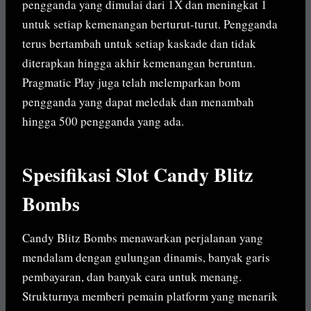
pengganda yang dimulai dari 1X dan meningkat 1
untuk setiap kemenangan berturut-turut. Pengganda
terus bertambah untuk setiap kaskade dan tidak
diterapkan hingga akhir kemenangan beruntun.
Pragmatic Play juga telah melemparkan bom
pengganda yang dapat meledak dan menambah
hingga 500 pengganda yang ada.
Spesifikasi Slot Candy Blitz
Bombs
Candy Blitz Bombs menawarkan perjalanan yang
mendalam dengan gulungan dinamis, banyak garis
pembayaran, dan banyak cara untuk menang.
Strukturnya memberi pemain platform yang menarik