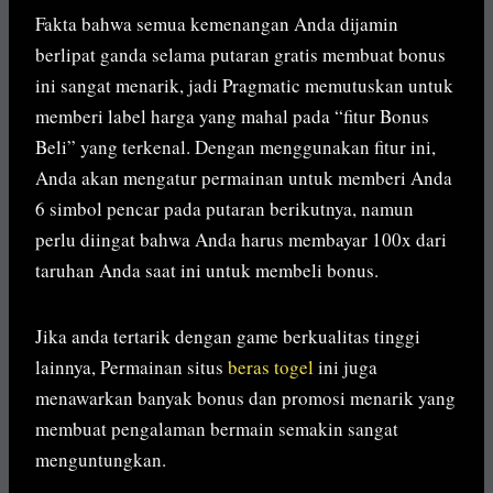
Fakta bahwa semua kemenangan Anda dijamin
berlipat ganda selama putaran gratis membuat bonus
ini sangat menarik, jadi Pragmatic memutuskan untuk
memberi label harga yang mahal pada “fitur Bonus
Beli” yang terkenal. Dengan menggunakan fitur ini,
Anda akan mengatur permainan untuk memberi Anda
6 simbol pencar pada putaran berikutnya, namun
perlu diingat bahwa Anda harus membayar 100x dari
taruhan Anda saat ini untuk membeli bonus.
Jika anda tertarik dengan game berkualitas tinggi
lainnya, Permainan situs
beras togel
ini juga
menawarkan banyak bonus dan promosi menarik yang
membuat pengalaman bermain semakin sangat
menguntungkan.