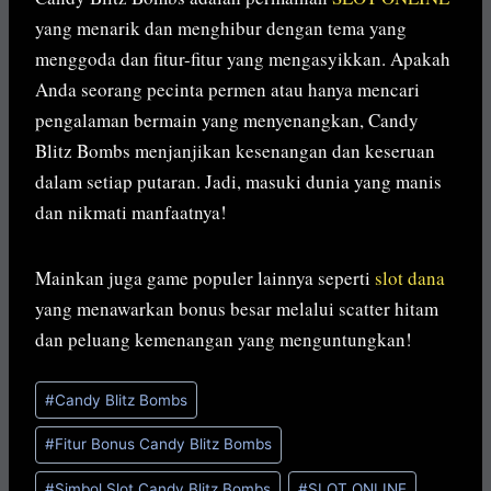
yang menarik dan menghibur dengan tema yang
menggoda dan fitur-fitur yang mengasyikkan. Apakah
Anda seorang pecinta permen atau hanya mencari
pengalaman bermain yang menyenangkan, Candy
Blitz Bombs menjanjikan kesenangan dan keseruan
dalam setiap putaran. Jadi, masuki dunia yang manis
dan nikmati manfaatnya!
Mainkan juga game populer lainnya seperti
slot dana
yang menawarkan bonus besar melalui scatter hitam
dan peluang kemenangan yang menguntungkan!
Post
#
Candy Blitz Bombs
Tags:
#
Fitur Bonus Candy Blitz Bombs
#
Simbol Slot Candy Blitz Bombs
#
SLOT ONLINE