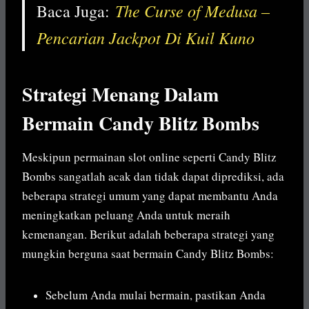
The Curse of Medusa –
Baca Juga:
Pencarian Jackpot Di Kuil Kuno
Strategi Menang Dalam
Bermain Candy Blitz Bombs
Meskipun permainan slot online seperti Candy Blitz
Bombs sangatlah acak dan tidak dapat diprediksi, ada
beberapa strategi umum yang dapat membantu Anda
meningkatkan peluang Anda untuk meraih
kemenangan. Berikut adalah beberapa strategi yang
mungkin berguna saat bermain Candy Blitz Bombs:
Sebelum Anda mulai bermain, pastikan Anda