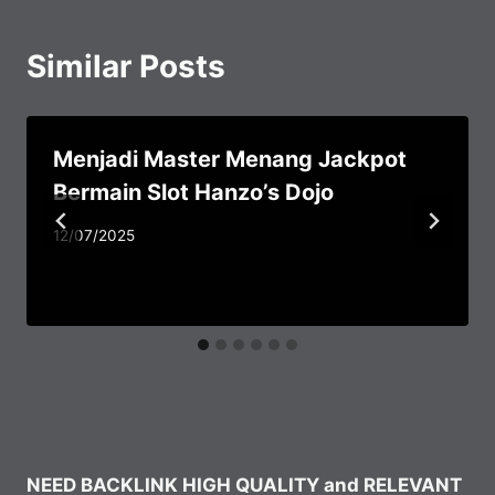
Similar Posts
Menjadi Master Menang Jackpot
Bermain Slot Hanzo’s Dojo
12/07/2025
NEED BACKLINK HIGH QUALITY and RELEVANT