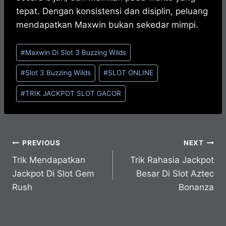
tepat. Dengan konsistensi dan disiplin, peluang
mendapatkan Maxwin bukan sekedar mimpi.
Post
#
Maxwin Di Slot 3 Buzzing Wilds
Tags:
#
Slot 3 Buzzing Wilds
#
SLOT ONLINE
#
TRIK JACKPOT SLOT GACOR
Post
PREVIOUS
NEXT
Trik Mendapatkan
Trik Rahasia Jackpot
navigation
Jackpot Di Slot Gem
Besar Di Slot Aztec
Rush
Bonanza