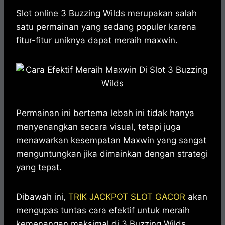
h
a
e
e
k
i
a
c
s
l
y
n
Slot online 3 Buzzing Wilds merupakan salah
t
e
s
e
p
e
satu permainan yang sedang populer karena
s
b
e
g
e
fitur-fitur uniknya dapat meraih maxwin.
A
o
n
r
p
o
g
a
p
k
e
m
r
Permainan ini bertema lebah ini tidak hanya
menyenangkan secara visual, tetapi juga
menawarkan kesempatan Maxwin yang sangat
menguntungkan jika dimainkan dengan strategi
yang tepat.
Dibawah ini,
TRIK JACKPOT SLOT GACOR
akan
mengupas tuntas cara efektif untuk meraih
kemenangan maksimal di 3 Buzzing Wilds.