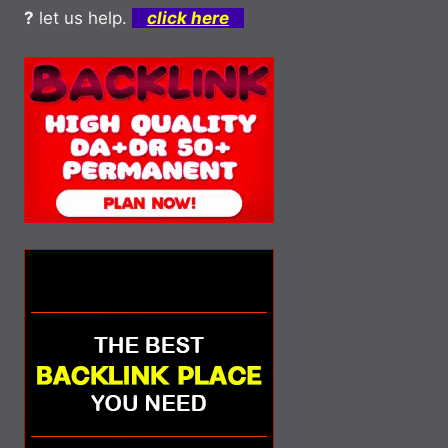
?
let us help.
click here