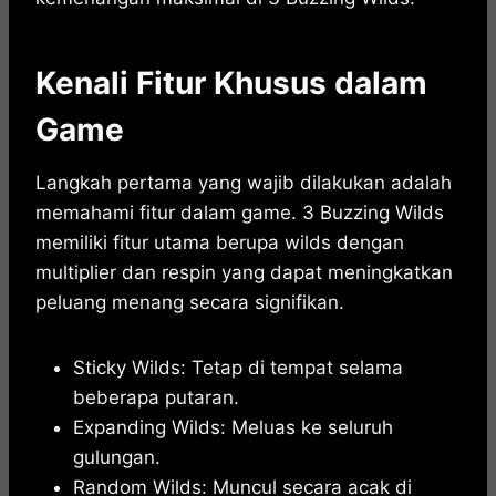
Kenali Fitur Khusus dalam
Game
Langkah pertama yang wajib dilakukan adalah
memahami fitur dalam game. 3 Buzzing Wilds
memiliki fitur utama berupa wilds dengan
multiplier dan respin yang dapat meningkatkan
peluang menang secara signifikan.
Sticky Wilds: Tetap di tempat selama
beberapa putaran.
Expanding Wilds: Meluas ke seluruh
gulungan.
Random Wilds: Muncul secara acak di