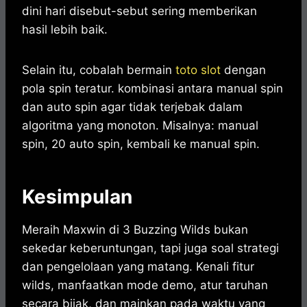
dini hari disebut-sebut sering memberikan
hasil lebih baik.
Selain itu, cobalah bermain
toto slot
dengan
pola spin teratur. kombinasi antara manual spin
dan auto spin agar tidak terjebak dalam
algoritma yang monoton. Misalnya: manual
spin, 20 auto spin, kembali ke manual spin.
Kesimpulan
Meraih Maxwin di 3 Buzzing Wilds bukan
sekedar keberuntungan, tapi juga soal strategi
dan pengelolaan yang matang. Kenali fitur
wilds, manfaatkan mode demo, atur taruhan
secara bijak, dan mainkan pada waktu yang