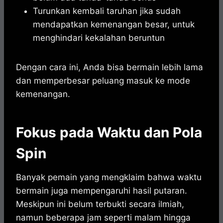
Turunkan kembali taruhan jika sudah
mendapatkan kemenangan besar, untuk
menghindari kekalahan beruntun
Dengan cara ini, Anda bisa bermain lebih lama
dan memperbesar peluang masuk ke mode
kemenangan.
Fokus pada Waktu dan Pola
Spin
Banyak pemain yang mengklaim bahwa waktu
bermain juga mempengaruhi hasil putaran.
Meskipun ini belum terbukti secara ilmiah,
namun beberapa jam seperti malam hingga