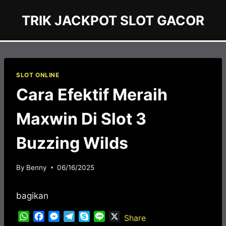
Skip
TRIK JACKPOT SLOT GACOR
to
content
SLOT ONLINE
Cara Efektif Meraih
Maxwin Di Slot 3
Buzzing Wilds
By
Benny
06/16/2025
bagikan
W
F
M
T
S
L
X
Share