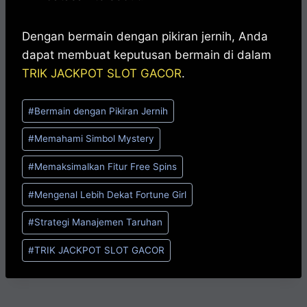
Dengan bermain dengan pikiran jernih, Anda
dapat membuat keputusan bermain di dalam
TRIK JACKPOT SLOT GACOR
.
Post
#
Bermain dengan Pikiran Jernih
Tags:
#
Memahami Simbol Mystery
#
Memaksimalkan Fitur Free Spins
#
Mengenal Lebih Dekat Fortune Girl
#
Strategi Manajemen Taruhan
#
TRIK JACKPOT SLOT GACOR