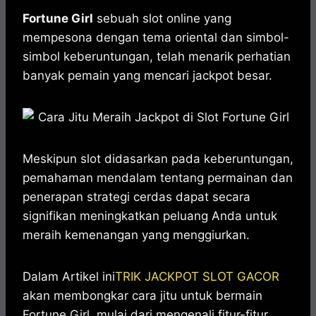
h
a
e
e
k
i
a
c
s
l
y
n
Fortune Girl
sebuah slot online yang
t
e
s
e
p
e
mempesona dengan tema oriental dan simbol-
s
b
e
g
e
simbol keberuntungan, telah menarik perhatian
A
o
n
r
banyak pemain yang mencari jackpot besar.
p
o
g
a
p
k
e
m
r
Meskipun slot didasarkan pada keberuntungan,
pemahaman mendalam tentang permainan dan
penerapan strategi cerdas dapat secara
signifikan meningkatkan peluang Anda untuk
meraih kemenangan yang menggiurkan.
Dalam Artikel ini
TRIK JACKPOT SLOT GACOR
akan membongkar cara jitu untuk bermain
Fortune Girl, mulai dari mengenali fitur-fitur