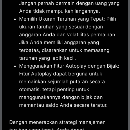
Jangan pernah bermain dengan uang yang
Anda tidak mampu kehilangannya.
Memilih Ukuran Taruhan yang Tepat: Pilih
ukuran taruhan yang sesuai dengan
anggaran Anda dan volatilitas permainan.
Jika Anda memiliki anggaran yang
terbatas, disarankan untuk memasang
taruhan yang lebih kecil.
Menggunakan Fitur Autoplay dengan Bijak:
Fitur Autoplay dapat berguna untuk
memainkan sejumlah putaran secara
otomatis, tetapi penting untuk
menggunakannya dengan bijak dan
memantau saldo Anda secara teratur.
Dengan menerapkan strategi manajemen