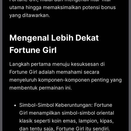
utama hingga memaksimalkan potensi bonus
yang ditawarkan.
Mengenal Lebih Dekat
Fortune Girl
Langkah pertama menuju kesuksesan di
Fortune Girl adalah memahami secara
menyeluruh komponen-komponen penting yang
membentuk permainan ini.
Simbol-Simbol Keberuntungan: Fortune
Girl menampilkan simbol-simbol oriental
klasik seperti koin emas, lampion, kipas,
dan tentu saja, Fortune Girl itu sendiri.