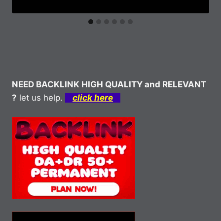
NEED BACKLINK HIGH QUALITY and RELEVANT
?
let us help.
click here