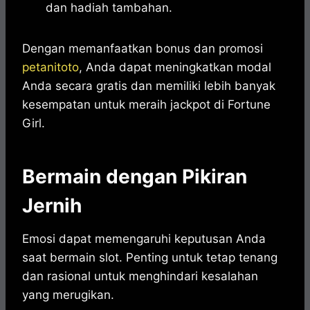
dan hadiah tambahan.
Dengan memanfaatkan bonus dan promosi
petanitoto
, Anda dapat meningkatkan modal
Anda secara gratis dan memiliki lebih banyak
kesempatan untuk meraih jackpot di Fortune
Girl.
Bermain dengan Pikiran
Jernih
Emosi dapat memengaruhi keputusan Anda
saat bermain slot. Penting untuk tetap tenang
dan rasional untuk menghindari kesalahan
yang merugikan.