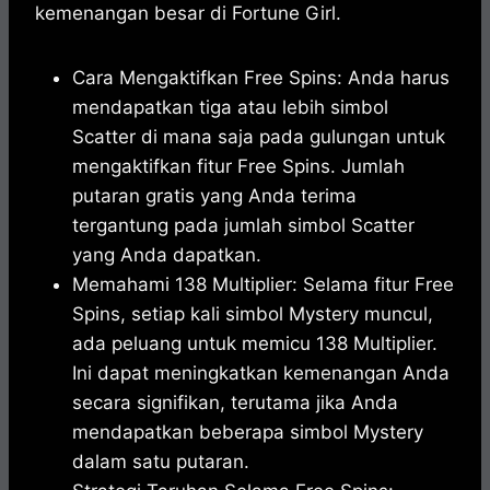
kemenangan besar di Fortune Girl.
Cara Mengaktifkan Free Spins: Anda harus
mendapatkan tiga atau lebih simbol
Scatter di mana saja pada gulungan untuk
mengaktifkan fitur Free Spins. Jumlah
putaran gratis yang Anda terima
tergantung pada jumlah simbol Scatter
yang Anda dapatkan.
Memahami 138 Multiplier: Selama fitur Free
Spins, setiap kali simbol Mystery muncul,
ada peluang untuk memicu 138 Multiplier.
Ini dapat meningkatkan kemenangan Anda
secara signifikan, terutama jika Anda
mendapatkan beberapa simbol Mystery
dalam satu putaran.