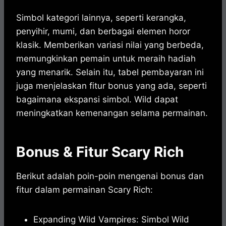
Simbol kategori lainnya, seperti kerangka,
penyihir, mumi, dan berbagai elemen horor
klasik. Memberikan variasi nilai yang berbeda,
memungkinkan pemain untuk meraih hadiah
yang menarik. Selain itu, tabel pembayaran ini
juga menjelaskan fitur bonus yang ada, seperti
bagaimana ekspansi simbol. Wild dapat
meningkatkan kemenangan selama permainan.
Bonus & Fitur Scary Rich
Berikut adalah poin-poin mengenai bonus dan
fitur dalam permainan Scary Rich:
Expanding Wild Vampires: Simbol Wild