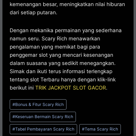
kemenangan besar, meningkatkan nilai hiburan
dari setiap putaran.
Dengan mekanika permainan yang sederhana
namun seru. Scary Rich menawarkan
pengalaman yang memikat bagi para
penggemar slot yang mencari kesenangan
dalam suasana yang sedikit menegangkan.
Simak dan ikuti terus informasi terlengkap
tentang slot Terbaru hanya dengan klik-link
berikut ini
TRIK JACKPOT SLOT GACOR
.
Post
#
Bonus & Fitur Scary Rich
Tags:
#
Keseruan Bermain Scary Rich
#
Tabel Pembayaran Scary Rich
#
Tema Scary Rich