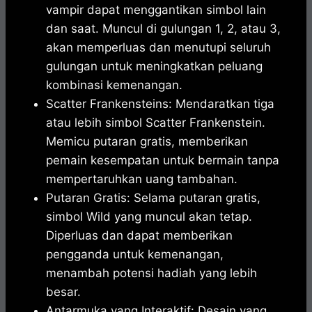
vampir dapat menggantikan simbol lain
dan saat. Muncul di gulungan 1, 2, atau 3,
akan memperluas dan menutupi seluruh
gulungan untuk meningkatkan peluang
kombinasi kemenangan.
Scatter Frankensteins: Mendaratkan tiga
atau lebih simbol Scatter Frankenstein.
Memicu putaran gratis, memberikan
pemain kesempatan untuk bermain tanpa
mempertaruhkan uang tambahan.
Putaran Gratis: Selama putaran gratis,
simbol Wild yang muncul akan tetap.
Diperluas dan dapat memberikan
pengganda untuk kemenangan,
menambah potensi hadiah yang lebih
besar.
Antarmuka yang Interaktif: Desain yang