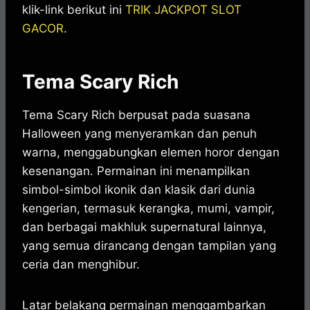
klik-link berikut ini
TRIK JACKPOT SLOT
GACOR
.
Tema Scary Rich
​Tema Scary Rich berpusat pada suasana
Halloween yang menyeramkan dan penuh
warna, menggabungkan elemen horor dengan
kesenangan.​ Permainan ini menampilkan
simbol-simbol ikonik dan klasik dari dunia
kengerian, termasuk kerangka, mumi, vampir,
dan berbagai makhluk supernatural lainnya,
yang semua dirancang dengan tampilan yang
ceria dan menghibur.
Latar belakang permainan menggambarkan