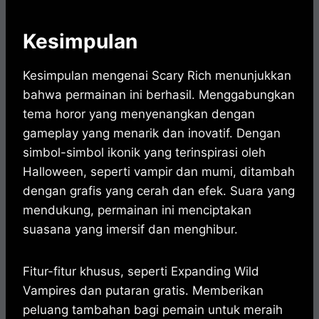
Kesimpulan
​Kesimpulan mengenai Scary Rich menunjukkan
bahwa permainan ini berhasil. Menggabungkan
tema horor yang menyenangkan dengan
gameplay yang menarik dan inovatif.​ Dengan
simbol-simbol ikonik yang terinspirasi oleh
Halloween, seperti vampir dan mumi, ditambah
dengan grafis yang cerah dan efek. Suara yang
mendukung, permainan ini menciptakan
suasana yang imersif dan menghibur.
Fitur-fitur khusus, seperti Expanding Wild
Vampires dan putaran gratis. Memberikan
peluang tambahan bagi pemain untuk meraih