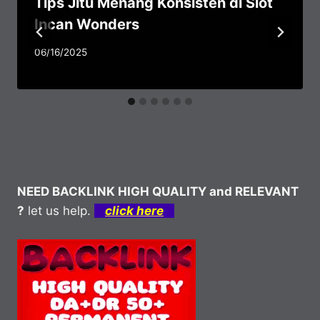
Tips Jitu Menang Konsisten di Slot
Incan Wonders
06/16/2025
NEED BACKLINK HIGH QUALITY and RELEVANT
?
let us help.
click here