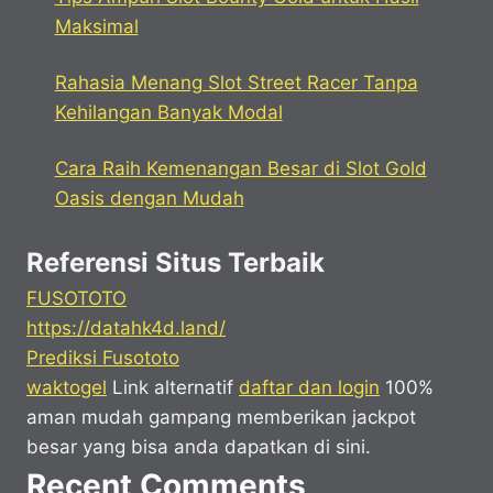
Maksimal
Rahasia Menang Slot Street Racer Tanpa
Kehilangan Banyak Modal
Cara Raih Kemenangan Besar di Slot Gold
Oasis dengan Mudah
Referensi Situs Terbaik
FUSOTOTO
https://datahk4d.land/
Prediksi Fusototo
waktogel
Link alternatif
daftar dan login
100%
aman mudah gampang memberikan jackpot
besar yang bisa anda dapatkan di sini.
Recent Comments