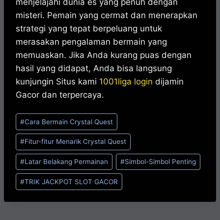
menjelajahi dunia es yang penuh dengan
misteri. Pemain yang cermat dan menerapkan
strategi yang tepat berpeluang untuk
merasakan pengalaman bermain yang
memuaskan. Jika Anda kurang puas dengan
hasil yang didapat, Anda bisa langsung
kunjungin Situs kami
1001liga login
dijamin
Gacor dan terpercaya.
Post
#
Cara Bermain Crystal Quest
Tags:
#
Fitur-fitur Menarik Crystal Quest
#
Latar Belakang Permainan
#
Simbol-Simbol Penting
#
TRIK JACKPOT SLOT GACOR