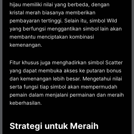
hijau memiliki nilai yang berbeda, dengan
kristal merah biasanya memberikan
pembayaran tertinggi. Selain itu, simbol Wild
yang berfungsi menggantikan simbol lain akan
membantu menciptakan kombinasi
kemenangan.
Fitur khusus juga menghadirkan simbol Scatter
yang dapat membuka akses ke putaran bonus
dan kemenangan lebih besar. Mengetahui nilai
serta fungsi tiap simbol akan mempermudah
pemain dalam menjalani permainan dan meraih
keberhasilan.
Strategi untuk Meraih