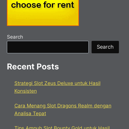
Search
Search
Recent Posts
Strategi Slot Zeus Deluxe untuk Hasil
Konsisten
Cara Menang Slot Dragons Realm dengan
Analisa Tepat
Tips Ampuh Slot Bounty Gold untuk Hasil