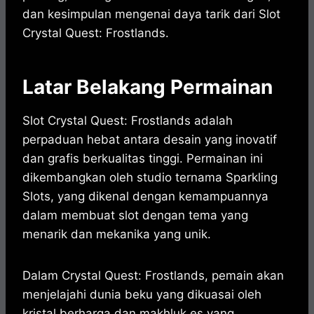
dan kesimpulan mengenai daya tarik dari Slot
Crystal Quest: Frostlands.
Latar Belakang Permainan
Slot Crystal Quest: Frostlands adalah
perpaduan hebat antara desain yang inovatif
dan grafis berkualitas tinggi. Permainan ini
dikembangkan oleh studio ternama Sparkling
Slots, yang dikenal dengan kemampuannya
dalam membuat slot dengan tema yang
menarik dan mekanika yang unik.
Dalam Crystal Quest: Frostlands, pemain akan
menjelajahi dunia beku yang dikuasai oleh
kristal berharga dan makhluk es yang