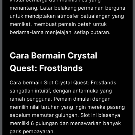
menantang. Latar belakang permainan berguna
untuk menciptakan atmosfer petualangan yang
memikat, membuat pemain betah untuk
berlama-lama menjelajahi setiap putaran.
Cara Bermain Crystal
Quest: Frostlands
Cara bermain Slot Crystal Quest: Frostlands
sangatlah intuitif, dengan antarmuka yang
ramah pengguna. Pemain dimulai dengan
memilih nilai taruhan yang ingin mereka pasang
sebelum memutar gulungan. Slot ini biasanya
memiliki 6 gulungan dan menawarkan banyak
garis pembayaran.