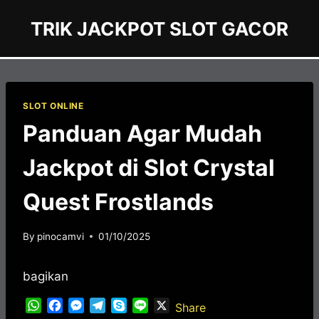
Skip
TRIK JACKPOT SLOT GACOR
to
content
SLOT ONLINE
Panduan Agar Mudah
Jackpot di Slot Crystal
Quest Frostlands
By
pinocamvi
01/10/2025
bagikan
W
F
M
T
S
L
X
Share