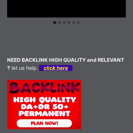
NEED BACKLINK HIGH QUALITY and RELEVANT
?
let us help.
click here