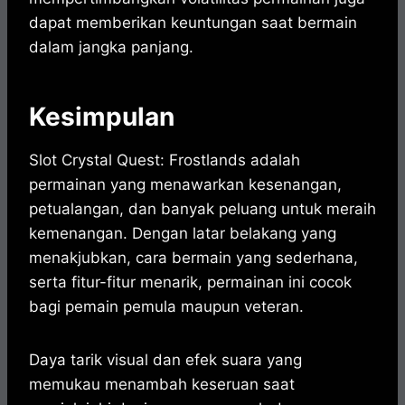
dapat memberikan keuntungan saat bermain
dalam jangka panjang.
Kesimpulan
​Slot Crystal Quest: Frostlands adalah
permainan yang menawarkan kesenangan,
petualangan, dan banyak peluang untuk meraih
kemenangan. Dengan latar belakang yang
menakjubkan, cara bermain yang sederhana,
serta fitur-fitur menarik, permainan ini cocok
bagi pemain pemula maupun veteran.
Daya tarik visual dan efek suara yang
memukau menambah keseruan saat