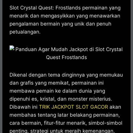
h
a
e
e
k
i
a
c
s
l
y
n
Slot Crystal Quest: Frostlands permainan yang
t
e
s
e
p
e
menarik dan mengasyikkan yang menawarkan
s
b
e
g
e
pengalaman bermain yang unik dan penuh
A
o
n
r
petualangan.
p
o
g
a
p
k
e
m
r
Dikenal dengan tema dinginnya yang memukau
dan grafis yang memikat, permainan ini
membawa pemain ke dalam dunia yang
dipenuhi es, kristal, dan monster misterius.
Dibawah ini
TRIK JACKPOT SLOT GACOR
akan
membahas tentang latar belakang permainan,
cara bermain, fitur-fitur menarik, simbol-simbol
penting, strategi untuk meraih kemenangan,