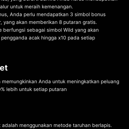
 jalur untuk meraih kemenangan.
nus, Anda perlu mendapatkan 3 simbol bonus
r, yang akan memberikan 8 putaran gratis.
e berfungsi sebagai simbol Wild yang akan
 pengganda acak hingga x10 pada setiap
et
 dan memungkinkan Anda untuk meningkatkan peluang
 lebih untuk setiap putaran
lot adalah menggunakan metode taruhan berlapis.