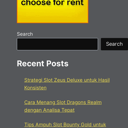
Search
Search
Recent Posts
Strategi Slot Zeus Deluxe untuk Hasil
Konsisten
Cara Menang Slot Dragons Realm
dengan Analisa Tepat
Tips Ampuh Slot Bounty Gold untuk