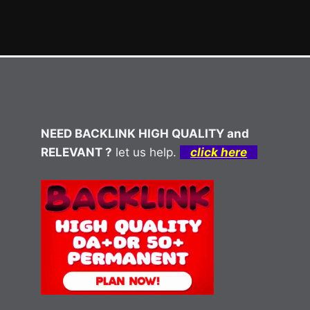
NEED BACKLINK HIGH QUALITY and
RELEVANT ?
let us help.
click here