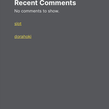
Recent Comments
No comments to show.
slot
dorahoki