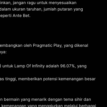
ginkan, jangan ragu untuk menyesuaikan
alam ukuran taruhan, jumlah putaran yang
eperti Ante Bet.
kembangkan oleh Pragmatic Play, yang dikenal
nya:
 untuk Lamp Of Infinity adalah 96.07%, yang
ilitas tinggi, memberikan potensi kemenangan besar
an bermain yang menarik dengan tema sihir dan
h kemenangan yang menggiurkan melalui berbagai