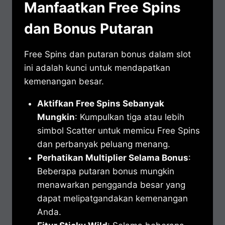
Manfaatkan Free Spins
dan Bonus Putaran
Free Spins dan putaran bonus dalam slot
ini adalah kunci untuk mendapatkan
kemenangan besar.
Aktifkan Free Spins Sebanyak
Mungkin
: Kumpulkan tiga atau lebih
simbol Scatter untuk memicu Free Spins
dan perbanyak peluang menang.
Perhatikan Multiplier Selama Bonus
:
Beberapa putaran bonus mungkin
menawarkan pengganda besar yang
dapat melipatgandakan kemenangan
Anda.