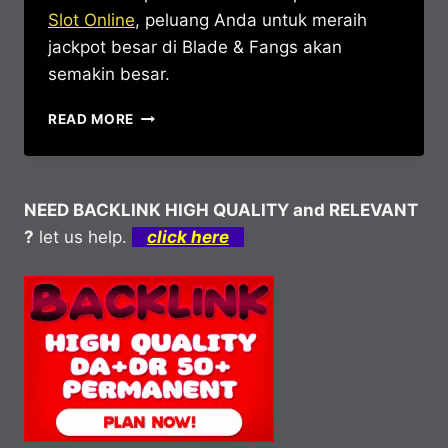
Slot Online
, peluang Anda untuk meraih
jackpot besar di Blade & Fangs akan
semakin besar.
TIPS
READ MORE
EFEKTIF
MENDAPATKAN
JACKPOT
BESAR
NEED BACKLINK HIGH QUALITY and RELEVANT
SLOT
?
let us help.
click here
BLADE
&
FANGS