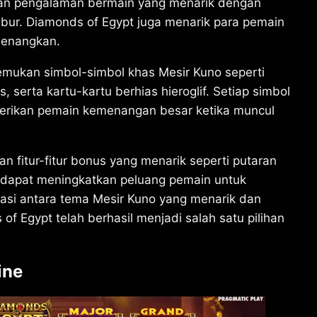
an pengalaman bermain yang menarik dengan
bur. Diamonds of Egypt juga menarik para pemain
menangkan.
emukan simbol-simbol khas Mesir Kuno seperti
s, serta kartu-kartu berhias hieroglif. Setiap simbol
berikan pemain kemenangan besar ketika muncul
n fitur-fitur bonus yang menarik seperti putaran
g dapat meningkatkan peluang pemain untuk
si antara tema Mesir Kuno yang menarik dan
f Egypt telah berhasil menjadi salah satu pilihan
ine