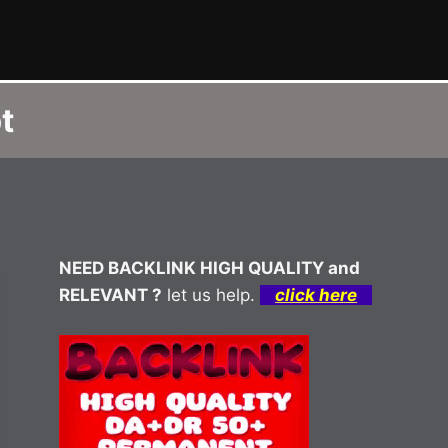
t
NEED BACKLINK HIGH QUALITY and
RELEVANT ?
let us help.
click here