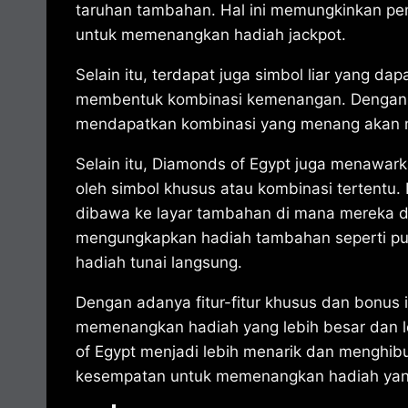
taruhan tambahan. Hal ini memungkinkan p
untuk memenangkan hadiah jackpot.
Selain itu, terdapat juga simbol liar yang d
membentuk kombinasi kemenangan. Dengan ad
mendapatkan kombinasi yang menang akan me
Selain itu, Diamonds of Egypt juga menawarka
oleh simbol khusus atau kombinasi tertentu. 
dibawa ke layar tambahan di mana mereka da
mengungkapkan hadiah tambahan seperti puta
hadiah tunai langsung.
Dengan adanya fitur-fitur khusus dan bonus 
memenangkan hadiah yang lebih besar dan l
of Egypt menjadi lebih menarik dan menghib
kesempatan untuk memenangkan hadiah yan