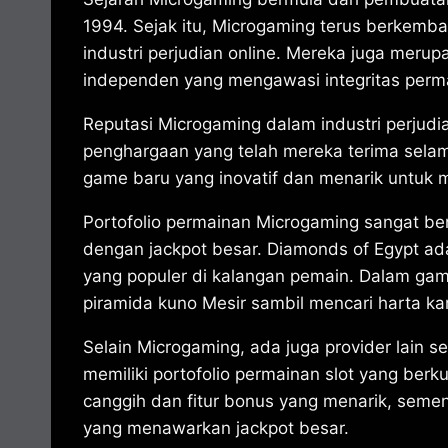
1994. Sejak itu, Microgaming terus berkemb
industri perjudian online. Mereka juga meru
independen yang mengawasi integritas permai
Reputasi Microgaming dalam industri perjudi
penghargaan yang telah mereka terima selam
game baru yang inovatif dan menarik untuk
Portofolio permainan Microgaming sangat bera
dengan jackpot besar. Diamonds of Egypt ad
yang populer di kalangan pemain. Dalam game
piramida kuno Mesir sambil mencari harta ka
Selain Microgaming, ada juga provider lain s
memiliki portofolio permainan slot yang berku
canggih dan fitur bonus yang menarik, semen
yang menawarkan jackpot besar.