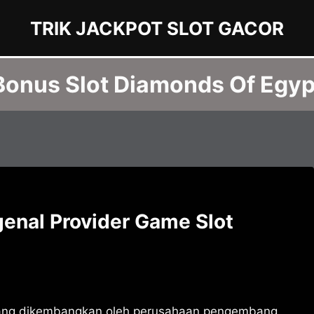
TRIK JACKPOT SLOT GACOR
Bonus Slot Diamonds Of Egyp
enal Provider Game Slot
yang dikembangkan oleh perusahaan pengembang