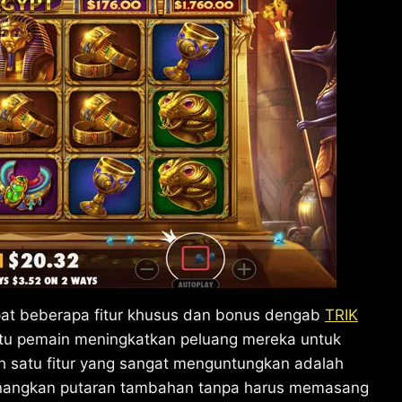
pat beberapa fitur khusus dan bonus dengab
TRIK
u pemain meningkatkan peluang mereka untuk
h satu fitur yang sangat menguntungkan adalah
enangkan putaran tambahan tanpa harus memasang