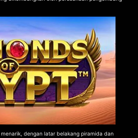
 menarik, dengan latar belakang piramida dan