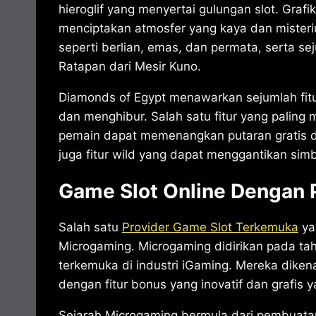
hieroglif yang menyertai gulungan slot. Grafi
menciptakan atmosfer yang kaya dan misteri
seperti berlian, emas, dan permata, serta se
Ratapan dari Mesir Kuno.
Diamonds of Egypt menawarkan sejumlah fit
dan menghibur. Salah satu fitur yang paling m
pemain dapat memenangkan putaran gratis de
juga fitur wild yang dapat menggantikan si
Game Slot Online Dengan 
Salah satu
Provider Game Slot Terkemuka
ya
Microgaming. Microgaming didirikan pada ta
terkemuka di industri iGaming. Mereka diken
dengan fitur bonus yang inovatif dan grafis
Sejarah Microgaming bermula dari pembuatan