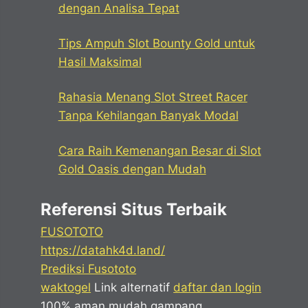
dengan Analisa Tepat
Tips Ampuh Slot Bounty Gold untuk
Hasil Maksimal
Rahasia Menang Slot Street Racer
Tanpa Kehilangan Banyak Modal
Cara Raih Kemenangan Besar di Slot
Gold Oasis dengan Mudah
Referensi Situs Terbaik
FUSOTOTO
https://datahk4d.land/
Prediksi Fusototo
waktogel
Link alternatif
daftar dan login
100% aman mudah gampang