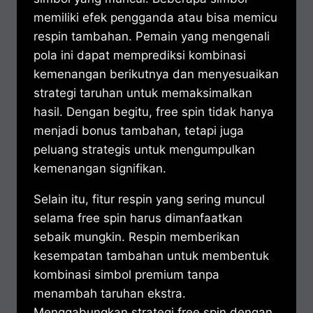
memiliki efek pengganda atau bisa memicu
respin tambahan. Pemain yang mengenali
pola ini dapat memprediksi kombinasi
kemenangan berikutnya dan menyesuaikan
strategi taruhan untuk memaksimalkan
hasil. Dengan begitu, free spin tidak hanya
menjadi bonus tambahan, tetapi juga
peluang strategis untuk mengumpulkan
kemenangan signifikan.
Selain itu, fitur respin yang sering muncul
selama free spin harus dimanfaatkan
sebaik mungkin. Respin memberikan
kesempatan tambahan untuk membentuk
kombinasi simbol premium tanpa
menambah taruhan ekstra.
Menggabungkan strategi free spin dengan