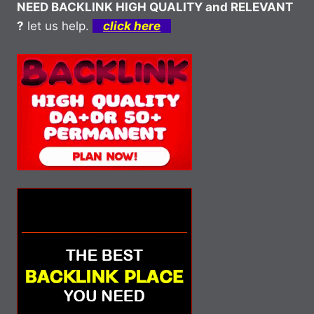
NEED BACKLINK HIGH QUALITY and RELEVANT
HORUS
?
let us help.
click here
AGAR
CEPAT
MAXWIN
HARI
INI