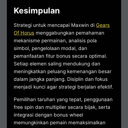
Kesimpulan
Strategi untuk mencapai Maxwin di
Gears
Of Horus
menggabungkan pemahaman
mekanisme permainan, analisis pola
simbol, pengelolaan modal, dan
pemanfaatan fitur bonus secara optimal.
Setiap elemen saling mendukung dan
meningkatkan peluang kemenangan besar
dalam jangka panjang. Disiplin dan fokus
menjadi kunci agar strategi berjalan efektif.
Pemilihan taruhan yang tepat, penggunaan
free spin dan multiplier secara bijak, serta
integrasi dengan bonus wheel
memungkinkan pemain memaksimalkan