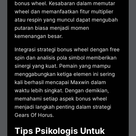
bonus wheel. Kesabaran dalam memutar
wheel dan memanfaatkan fitur multiplier
atau respin yang muncul dapat mengubah
putaran biasa menjadi momen
kemenangan besar.
Integrasi strategi bonus wheel dengan free
spin dan analisis pola simbol memberikan
sinergi yang kuat. Pemain yang mampu
menggabungkan ketiga elemen ini sering
kali berhasil mencapai Maxwin dalam
waktu lebih singkat. Dengan demikian,
memahami setiap aspek bonus wheel
menjadi langkah penting dalam strategi
Gears Of Horus.
Tips Psikologis Untuk