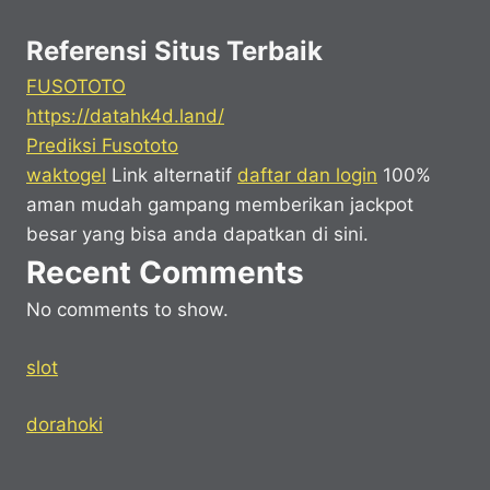
Referensi Situs Terbaik
FUSOTOTO
https://datahk4d.land/
Prediksi Fusototo
waktogel
Link alternatif
daftar dan login
100%
aman mudah gampang memberikan jackpot
besar yang bisa anda dapatkan di sini.
Recent Comments
No comments to show.
slot
dorahoki