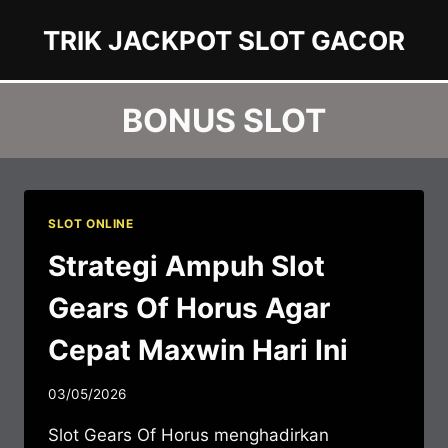
Skip
TRIK JACKPOT SLOT GACOR
to
content
BONUS SLOT
SLOT ONLINE
Strategi Ampuh Slot
Gears Of Horus Agar
Cepat Maxwin Hari Ini
03/05/2026
Slot Gears Of Horus menghadirkan