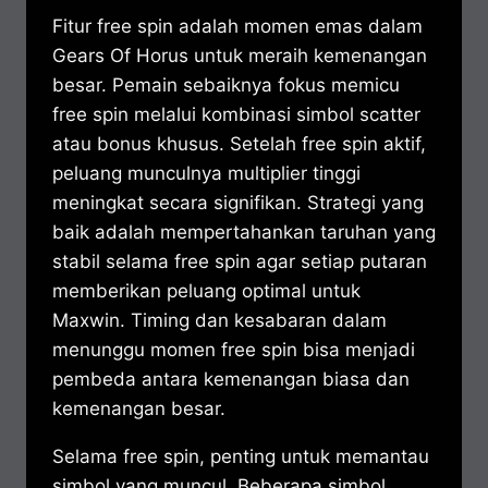
Fitur free spin adalah momen emas dalam
Gears Of Horus untuk meraih kemenangan
besar. Pemain sebaiknya fokus memicu
free spin melalui kombinasi simbol scatter
atau bonus khusus. Setelah free spin aktif,
peluang munculnya multiplier tinggi
meningkat secara signifikan. Strategi yang
baik adalah mempertahankan taruhan yang
stabil selama free spin agar setiap putaran
memberikan peluang optimal untuk
Maxwin. Timing dan kesabaran dalam
menunggu momen free spin bisa menjadi
pembeda antara kemenangan biasa dan
kemenangan besar.
Selama free spin, penting untuk memantau
simbol yang muncul. Beberapa simbol