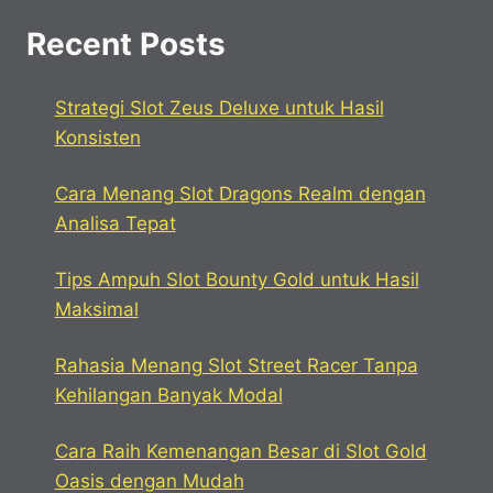
Recent Posts
Strategi Slot Zeus Deluxe untuk Hasil
Konsisten
Cara Menang Slot Dragons Realm dengan
Analisa Tepat
Tips Ampuh Slot Bounty Gold untuk Hasil
Maksimal
Rahasia Menang Slot Street Racer Tanpa
Kehilangan Banyak Modal
Cara Raih Kemenangan Besar di Slot Gold
Oasis dengan Mudah