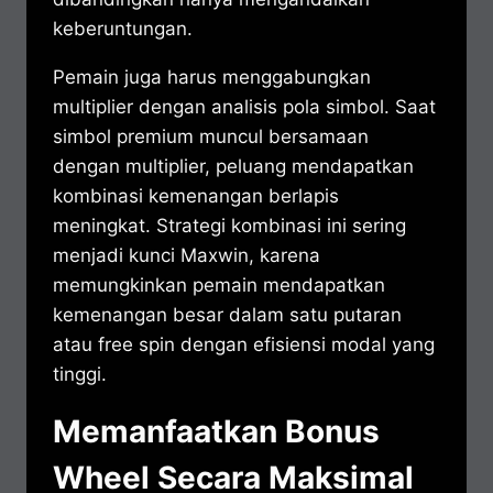
keberuntungan.
Pemain juga harus menggabungkan
multiplier dengan analisis pola simbol. Saat
simbol premium muncul bersamaan
dengan multiplier, peluang mendapatkan
kombinasi kemenangan berlapis
meningkat. Strategi kombinasi ini sering
menjadi kunci Maxwin, karena
memungkinkan pemain mendapatkan
kemenangan besar dalam satu putaran
atau free spin dengan efisiensi modal yang
tinggi.
Memanfaatkan Bonus
Wheel Secara Maksimal