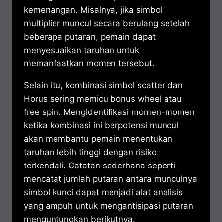
kemenangan. Misalnya, jika simbol
multiplier muncul secara berulang setelah
beberapa putaran, pemain dapat
menyesuaikan taruhan untuk
memanfaatkan momen tersebut.
Selain itu, kombinasi simbol scatter dan
Horus sering memicu bonus wheel atau
free spin. Mengidentifikasi momen-momen
ketika kombinasi ini berpotensi muncul
akan membantu pemain menentukan
taruhan lebih tinggi dengan risiko
terkendali. Catatan sederhana seperti
mencatat jumlah putaran antara munculnya
simbol kunci dapat menjadi alat analisis
yang ampuh untuk mengantisipasi putaran
menguntungkan berikutnya.