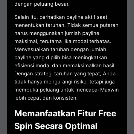
dengan peluang besar.
Selain itu, perhatikan payline aktif saat
menentukan taruhan. Tidak semua putaran
harus menggunakan jumlah payline
maksimal, terutama jika modal terbatas.
Menyesuaikan taruhan dengan jumlah
payline yang dipilih bisa meningkatkan
efisiensi modal dan memaksimalkan hasil.
Dengan strategi taruhan yang tepat, Anda
tidak hanya mengurangi risiko, tetapi juga
membuka peluang untuk mencapai Maxwin
lebih cepat dan konsisten.
Memanfaatkan Fitur Free
Spin Secara Optimal