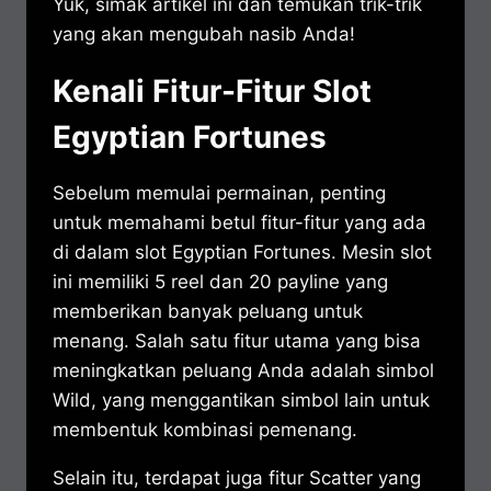
Yuk, simak artikel ini dan temukan trik-trik
yang akan mengubah nasib Anda!
Kenali Fitur-Fitur Slot
Egyptian Fortunes
Sebelum memulai permainan, penting
untuk memahami betul fitur-fitur yang ada
di dalam slot Egyptian Fortunes. Mesin slot
ini memiliki 5 reel dan 20 payline yang
memberikan banyak peluang untuk
menang. Salah satu fitur utama yang bisa
meningkatkan peluang Anda adalah simbol
Wild, yang menggantikan simbol lain untuk
membentuk kombinasi pemenang.
Selain itu, terdapat juga fitur Scatter yang