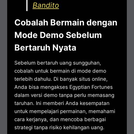
Bandito
Cobalah Bermain dengan
Mode Demo Sebelum
Bertaruh Nyata
Sebelum bertaruh uang sungguhan,
cobalah untuk bermain di mode demo
terlebih dahulu. Di banyak situs online,
Anda bisa mengakses Egyptian Fortunes
dalam versi demo tanpa perlu memasang
taruhan. Ini memberi Anda kesempatan
untuk mempelajari permainan, memahami
cara kerjanya, dan mencoba berbagai
strategi tanpa risiko kehilangan uang.