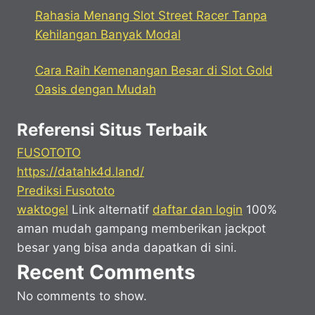
Rahasia Menang Slot Street Racer Tanpa
Kehilangan Banyak Modal
Cara Raih Kemenangan Besar di Slot Gold
Oasis dengan Mudah
Referensi Situs Terbaik
FUSOTOTO
https://datahk4d.land/
Prediksi Fusototo
waktogel
Link alternatif
daftar dan login
100%
aman mudah gampang memberikan jackpot
besar yang bisa anda dapatkan di sini.
Recent Comments
No comments to show.