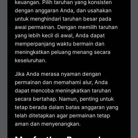
keuangan. Pilih taruhan yang konsisten
dengan anggaran Anda, dan usahakan
untuk menghindari taruhan besar pada
awal permainan. Dengan memilih taruhan
yang lebih kecil di awal, Anda dapat
memperpanjang waktu bermain dan
meningkatkan peluang menang secara
keseluruhan.
Jika Anda merasa nyaman dengan
permainan dan memahami alur, Anda
dapat mencoba meningkatkan taruhan
secara bertahap. Namun, penting untuk
tetap berada dalam batas anggaran yang
telah ditetapkan agar permainan tetap
aman dan menyenangkan.