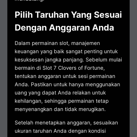
Pilih Taruhan Yang Sesuai
Dengan Anggaran Anda
Dalam permainan slot, manajemen
keuangan yang baik sangat penting untuk
kesuksesan jangka panjang. Sebelum mulai
bermain di Slot 7 Clovers of Fortune,
tentukan anggaran untuk sesi permainan
Anda. Pastikan untuk hanya menggunakan
uang yang dapat Anda relakan untuk
kehilangan, sehingga permainan tetap
menyenangkan dan tidak merugikan.
Setelah menetapkan anggaran, sesuaikan
ukuran taruhan Anda dengan kondisi