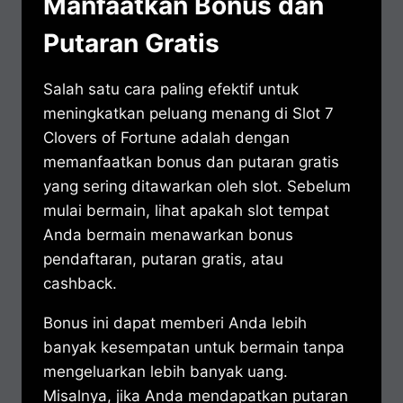
Manfaatkan Bonus dan
Putaran Gratis
Salah satu cara paling efektif untuk
meningkatkan peluang menang di Slot 7
Clovers of Fortune adalah dengan
memanfaatkan bonus dan putaran gratis
yang sering ditawarkan oleh slot. Sebelum
mulai bermain, lihat apakah slot tempat
Anda bermain menawarkan bonus
pendaftaran, putaran gratis, atau
cashback.
Bonus ini dapat memberi Anda lebih
banyak kesempatan untuk bermain tanpa
mengeluarkan lebih banyak uang.
Misalnya, jika Anda mendapatkan putaran