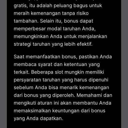
gratis, itu adalah peluang bagus untuk
meraih kemenangan tanpa risiko
tambahan. Selain itu, bonus dapat
memperbesar modal taruhan Anda,
memungkinkan Anda untuk menjalankan
strategi taruhan yang lebih efektif.
Saat memanfaatkan bonus, pastikan Anda
membaca syarat dan ketentuan yang
terkait. Beberapa slot mungkin memiliki
persyaratan taruhan yang harus dipenuhi
sebelum Anda bisa menarik kemenangan
dari bonus yang diperoleh. Memahami dan
mengikuti aturan ini akan membantu Anda
memaksimalkan keuntungan dari bonus
yang Anda dapatkan.