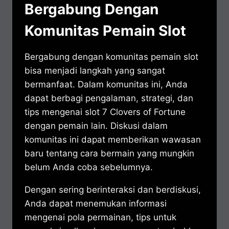
Bergabung Dengan
Komunitas Pemain Slot
Bergabung dengan komunitas pemain slot
bisa menjadi langkah yang sangat
bermanfaat. Dalam komunitas ini, Anda
dapat berbagi pengalaman, strategi, dan
tips mengenai slot 7 Clovers of Fortune
dengan pemain lain. Diskusi dalam
komunitas ini dapat memberikan wawasan
baru tentang cara bermain yang mungkin
belum Anda coba sebelumnya.
Dengan sering berinteraksi dan berdiskusi,
Anda dapat menemukan informasi
mengenai pola permainan, tips untuk