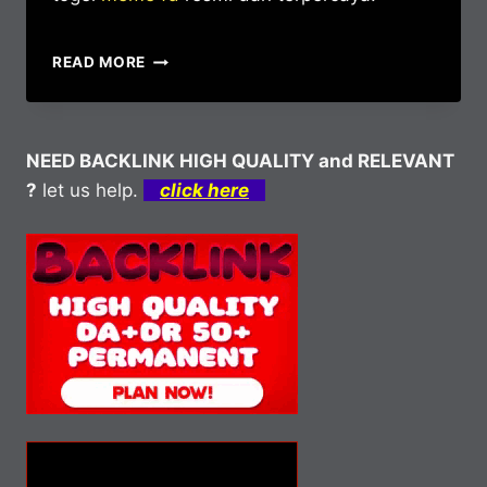
TRIK
READ MORE
JACKPOT
BERMAIN
SLOT
7
NEED BACKLINK HIGH QUALITY and RELEVANT
CLOVERS
?
let us help.
click here
OF
FORTUNE