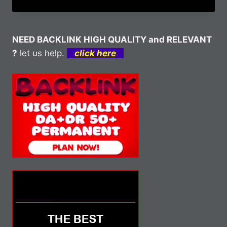
RAHASIA
JACKPOT
BESAR
DI
NEED BACKLINK HIGH QUALITY and RELEVANT
SLOT
?
let us help.
click here
AZTEC
BONANZA