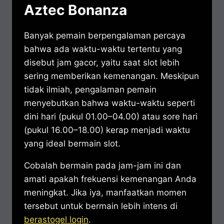
Aztec Bonanza
Banyak pemain berpengalaman percaya
bahwa ada waktu-waktu tertentu yang
disebut jam gacor, yaitu saat slot lebih
sering memberikan kemenangan. Meskipun
tidak ilmiah, pengalaman pemain
menyebutkan bahwa waktu-waktu seperti
dini hari (pukul 01.00–04.00) atau sore hari
(pukul 16.00–18.00) kerap menjadi waktu
yang ideal bermain slot.
Cobalah bermain pada jam-jam ini dan
amati apakah frekuensi kemenangan Anda
meningkat. Jika iya, manfaatkan momen
tersebut untuk bermain lebih intens di
berastogel login
.