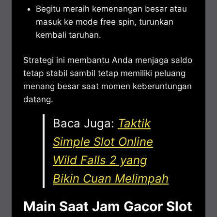
Begitu meraih kemenangan besar atau
masuk ke mode free spin, turunkan
kembali taruhan.
Strategi ini membantu Anda menjaga saldo
tetap stabil sambil tetap memiliki peluang
menang besar saat momen keberuntungan
datang.
Baca Juga:
Taktik
Simple Slot Online
Wild Falls 2 yang
Bikin Cuan Melimpah
Main Saat Jam Gacor Slot