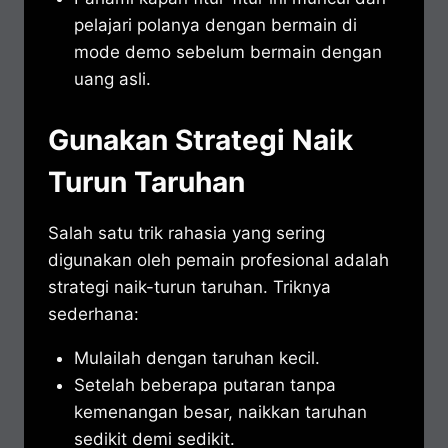
pelajari polanya dengan bermain di
mode demo sebelum bermain dengan
uang asli.
Gunakan Strategi Naik
Turun Taruhan
Salah satu trik rahasia yang sering
digunakan oleh pemain profesional adalah
strategi naik-turun taruhan. Triknya
sederhana:
Mulailah dengan taruhan kecil.
Setelah beberapa putaran tanpa
kemenangan besar, naikkan taruhan
sedikit demi sedikit.