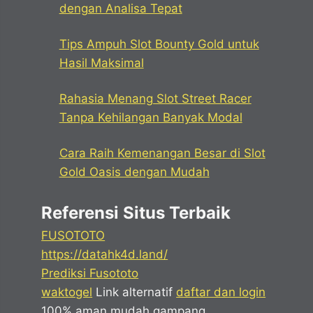
dengan Analisa Tepat
Tips Ampuh Slot Bounty Gold untuk
Hasil Maksimal
Rahasia Menang Slot Street Racer
Tanpa Kehilangan Banyak Modal
Cara Raih Kemenangan Besar di Slot
Gold Oasis dengan Mudah
Referensi Situs Terbaik
FUSOTOTO
https://datahk4d.land/
Prediksi Fusototo
waktogel
Link alternatif
daftar dan login
100% aman mudah gampang