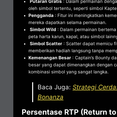
Putaran Gratis
: Dalam permainan dengan 
oleh simbol tertentu, seperti simbol Kapte
Pengganda
: Fitur ini meningkatkan ke
mereka dapatkan selama permainan.
Simbol Wild
: Dalam permainan bertema b
peta harta karun, kapal, atau simbol lainn
Simbol Scatter
: Scatter dapat memicu fi
memberikan hadiah langsung tanpa memper
Kemenangan Besar
: Captain’s Bounty d
besar yang dapat dimenangkan dengan ca
kombinasi simbol yang sangat langka.
Baca Juga:
Strategi Cerda
Bonanza
Persentase RTP (Return to