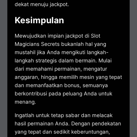
dekat menuju jackpot.
Kesimpulan
​Mewujudkan impian jackpot di Slot
Magicians Secrets bukanlah hal yang
mustahil jika Anda mengikuti langkah-
langkah strategis dalam bermain.​ Mulai
dari memahami permainan, mengatur
anggaran, hingga memilih mesin yang tepat
dan memanfaatkan bonus, semuanya
berkontribusi pada peluang Anda untuk
menang.
Ingatlah untuk tetap sabar dan melacak
hasil permainan Anda. Dengan pendekatan
yang tepat dan sedikit keberuntungan,