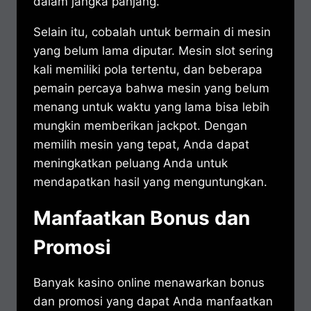
dalam jangka panjang.
Selain itu, cobalah untuk bermain di mesin
yang belum lama diputar. Mesin slot sering
kali memiliki pola tertentu, dan beberapa
pemain percaya bahwa mesin yang belum
menang untuk waktu yang lama bisa lebih
mungkin memberikan jackpot. Dengan
memilih mesin yang tepat, Anda dapat
meningkatkan peluang Anda untuk
mendapatkan hasil yang menguntungkan.
Manfaatkan Bonus dan
Promosi
Banyak kasino online menawarkan bonus
dan promosi yang dapat Anda manfaatkan