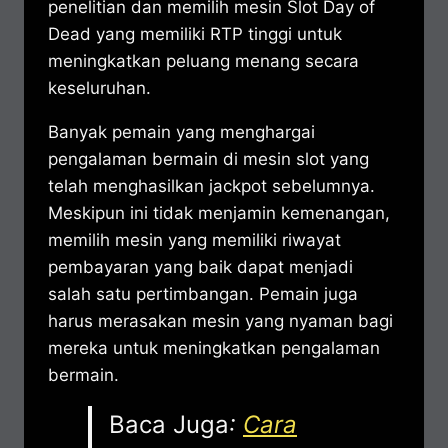
penelitian dan memilih mesin Slot Day of
Dead yang memiliki RTP tinggi untuk
meningkatkan peluang menang secara
keseluruhan.
Banyak pemain yang menghargai
pengalaman bermain di mesin slot yang
telah menghasilkan jackpot sebelumnya.
Meskipun ini tidak menjamin kemenangan,
memilih mesin yang memiliki riwayat
pembayaran yang baik dapat menjadi
salah satu pertimbangan. Pemain juga
harus merasakan mesin yang nyaman bagi
mereka untuk meningkatkan pengalaman
bermain.
Baca Juga
:
Cara