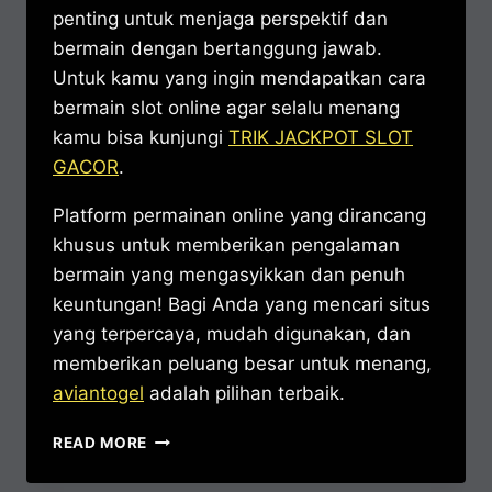
penting untuk menjaga perspektif dan
bermain dengan bertanggung jawab.
Untuk kamu yang ingin mendapatkan cara
bermain slot online agar selalu menang
kamu bisa kunjungi
TRIK JACKPOT SLOT
GACOR
.
Platform permainan online yang dirancang
khusus untuk memberikan pengalaman
bermain yang mengasyikkan dan penuh
keuntungan! Bagi Anda yang mencari situs
yang terpercaya, mudah digunakan, dan
memberikan peluang besar untuk menang,
aviantogel
adalah pilihan terbaik.
RAHASIA
READ MORE
SUKSES
MENDAPATKAN