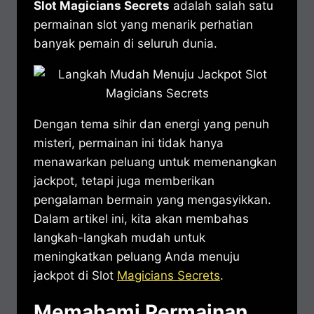
Slot Magicians Secrets
adalah salah satu
permainan slot yang menarik perhatian
banyak pemain di seluruh dunia.
Dengan tema sihir dan energi yang penuh
misteri, permainan ini tidak hanya
menawarkan peluang untuk memenangkan
jackpot, tetapi juga memberikan
pengalaman bermain yang mengasyikkan.
Dalam artikel ini, kita akan membahas
langkah-langkah mudah untuk
meningkatkan peluang Anda menuju
jackpot di Slot
Magicians Secrets
.
Memahami Permainan