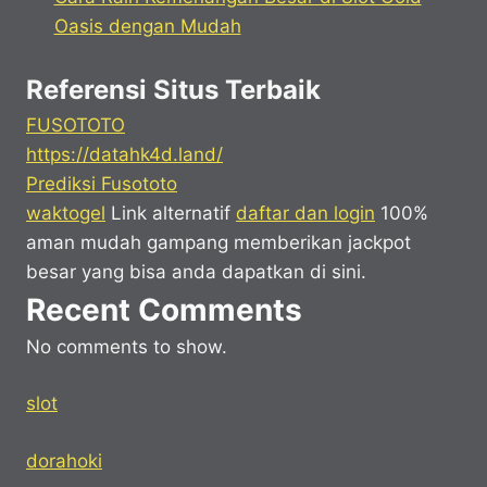
Oasis dengan Mudah
Referensi Situs Terbaik
FUSOTOTO
https://datahk4d.land/
Prediksi Fusototo
waktogel
Link alternatif
daftar dan login
100%
aman mudah gampang memberikan jackpot
besar yang bisa anda dapatkan di sini.
Recent Comments
No comments to show.
slot
dorahoki