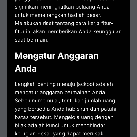
signifikan meningkatkan peluang Anda
untuk memenangkan hadiah besar.
Melakukan riset tentang cara kerja fitur-
fitur ini akan memberikan Anda keunggulan
saat bermain.
Mengatur Anggaran
Anda
Langkah penting menuju jackpot adalah
mengatur anggaran permainan Anda.
Sebelum memulai, tentukan jumlah uang
yang bersedia Anda habiskan dan patuhi
batas tersebut. Mengelola uang dengan
bijak adalah kunci untuk menghindari
kerugian besar yang dapat merusak