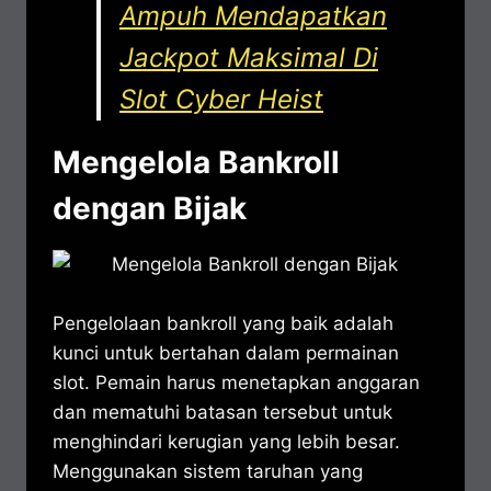
Ampuh Mendapatkan
Jackpot Maksimal Di
Slot Cyber Heist
Mengelola Bankroll
dengan Bijak
Pengelolaan bankroll yang baik adalah
kunci untuk bertahan dalam permainan
slot. Pemain harus menetapkan anggaran
dan mematuhi batasan tersebut untuk
menghindari kerugian yang lebih besar.
Menggunakan sistem taruhan yang