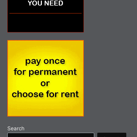
Search