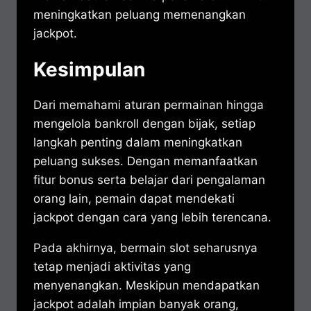
meningkatkan peluang memenangkan
jackpot.
Kesimpulan
Dari memahami aturan permainan hingga
mengelola bankroll dengan bijak, setiap
langkah penting dalam meningkatkan
peluang sukses. Dengan memanfaatkan
fitur bonus serta belajar dari pengalaman
orang lain, pemain dapat mendekati
jackpot dengan cara yang lebih terencana.
Pada akhirnya, bermain slot seharusnya
tetap menjadi aktivitas yang
menyenangkan. Meskipun mendapatkan
jackpot adalah impian banyak orang,