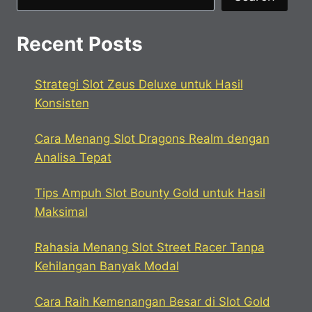
Recent Posts
Strategi Slot Zeus Deluxe untuk Hasil
Konsisten
Cara Menang Slot Dragons Realm dengan
Analisa Tepat
Tips Ampuh Slot Bounty Gold untuk Hasil
Maksimal
Rahasia Menang Slot Street Racer Tanpa
Kehilangan Banyak Modal
Cara Raih Kemenangan Besar di Slot Gold