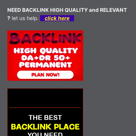
BESAR
BERMAIN
NEED BACKLINK HIGH QUALITY and RELEVANT
DI
?
let us help.
click here
SLOT
JACKPOT
RAIDERS