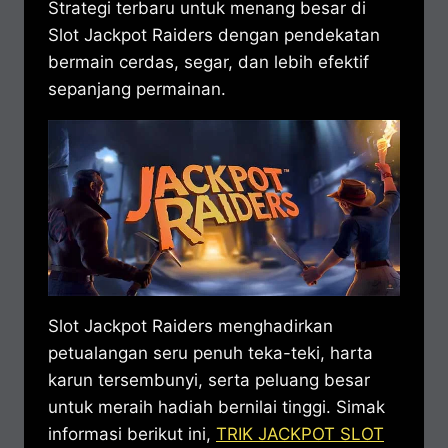
Strategi terbaru untuk menang besar di
Slot Jackpot Raiders dengan pendekatan
bermain cerdas, segar, dan lebih efektif
sepanjang permainan.
Slot Jackpot Raiders menghadirkan
petualangan seru penuh teka-teki, harta
karun tersembunyi, serta peluang besar
untuk meraih hadiah bernilai tinggi. Simak
informasi berikut ini,
TRIK JACKPOT SLOT