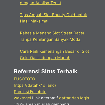
dengan Analisa Tepat
Tips Ampuh Slot Bounty Gold untuk
Hasil Maksimal
Rahasia Menang Slot Street Racer
Tanpa Kehilangan Banyak Modal
Cara Raih Kemenangan Besar di Slot
Gold Oasis dengan Mudah
Referensi Situs Terbaik
FUSOTOTO
https://datahk4d.land/
Prediksi Fusototo
waktogel
Link alternatif
daftar dan login
100% aman mudah gampang