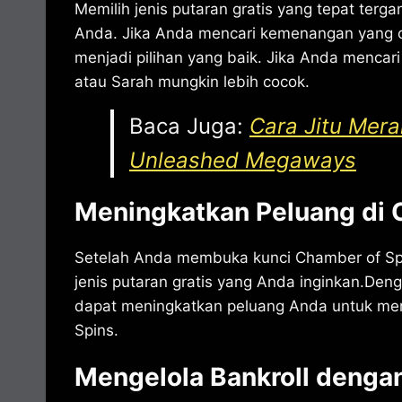
Memilih jenis putaran gratis yang tepat ter
Anda. Jika Anda mencari kemenangan yang c
menjadi pilihan yang baik. Jika Anda mencar
atau Sarah mungkin lebih cocok.
Baca Juga:
Cara Jitu Mera
Unleashed Megaways
Meningkatkan Peluang di 
Setelah Anda membuka kunci Chamber of Spi
jenis putaran gratis yang Anda inginkan.Den
dapat meningkatkan peluang Anda untuk me
Spins.
Mengelola Bankroll denga