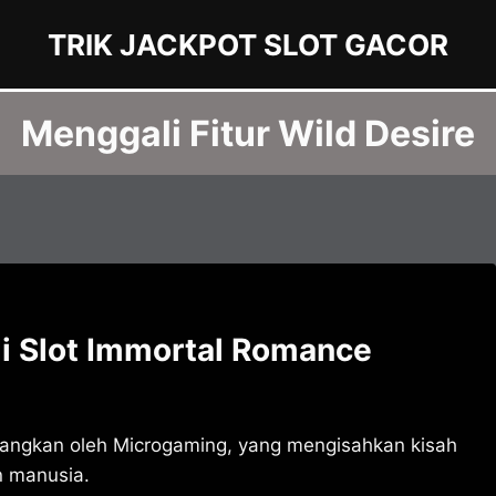
TRIK JACKPOT SLOT GACOR
Menggali Fitur Wild Desire
di Slot Immortal Romance
angkan oleh Microgaming, yang mengisahkan kisah
an manusia.