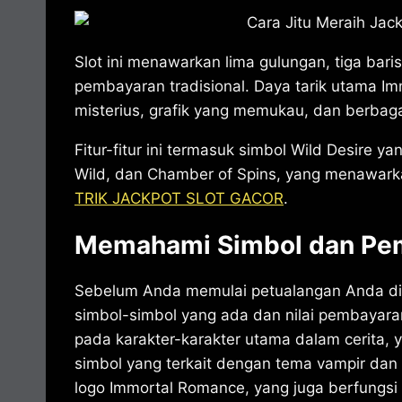
Slot ini menawarkan lima gulungan, tiga bar
pembayaran tradisional. Daya tarik utama I
misterius, grafik yang memukau, dan berbagai
Fitur-fitur ini termasuk simbol Wild Desire
Wild, dan Chamber of Spins, yang menawarka
TRIK JACKPOT SLOT GACOR
.
Memahami Simbol dan Pe
Sebelum Anda memulai petualangan Anda di
simbol-simbol yang ada dan nilai pembayaran
pada karakter-karakter utama dalam cerita, y
simbol yang terkait dengan tema vampir dan
logo Immortal Romance, yang juga berfungsi 