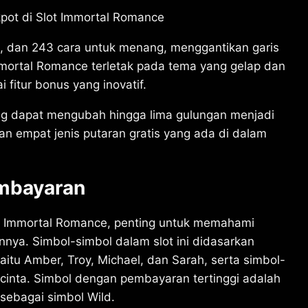
is, dan 243 cara untuk menang, menggantikan garis
mmortal Romance terletak pada tema yang gelap dan
 fitur bonus yang inovatif.
 yang dapat mengubah hingga lima gulungan menjadi
n empat jenis putaran gratis yang ada di dalam
mbayaran
 Immortal Romance, penting untuk memahami
nya. Simbol-simbol dalam slot ini didasarkan
aitu Amber, Troy, Michael, dan Sarah, serta simbol-
 cinta. Simbol dengan pembayaran tertinggi adalah
sebagai simbol Wild.