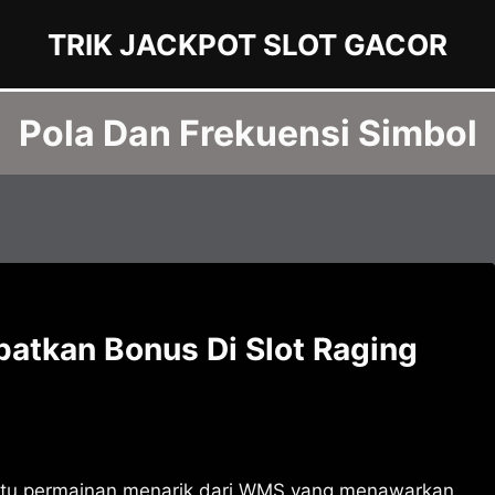
TRIK JACKPOT SLOT GACOR
Pola Dan Frekuensi Simbol
patkan Bonus Di Slot Raging
satu permainan menarik dari WMS yang menawarkan