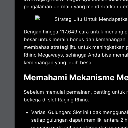
pengalaman bermain yang mendebarkan den
Dengan hingga 117,649 cara untuk menang pad
besar untuk meraih bonus dan kemenangan.
membahas strategi jitu untuk meningkatkan
Rhino Megaways, sehingga Anda bisa mema
kemenangan yang lebih besar.
Memahami Mekanisme M
Sebelum memulai permainan, penting unt
bekerja di slot Raging Rhino.
Variasi Gulungan: Slot ini tidak mengguna
setiap gulungan dapat memiliki antara 2 h
menang pada setiap putaran dan menamba