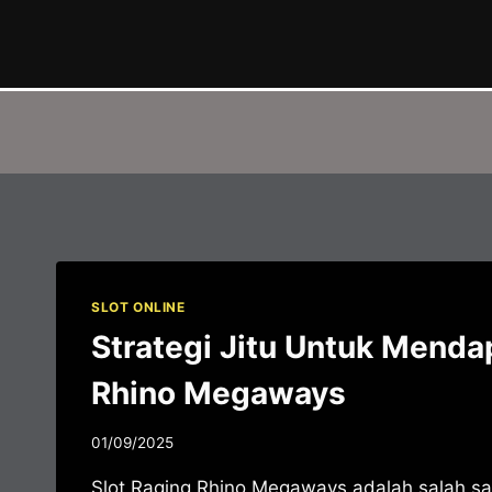
Skip
to
content
SLOT ONLINE
Strategi Jitu Untuk Menda
Rhino Megaways
01/09/2025
Slot Raging Rhino Megaways adalah salah 