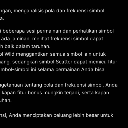
gan, menganalisis pola dan frekuensi simbol
a.
ri beberapa sesi permainan dan perhatikan simbol
ada jaminan, melihat frekuensi simbol dapat
 baik dalam taruhan.
ol Wild menggantikan semua simbol lain untuk
g, sedangkan simbol Scatter dapat memicu fitur
simbol-simbol ini selama permainan Anda bisa
getahuan tentang pola dan frekuensi simbol, Anda
apan fitur bonus mungkin terjadi, serta kapan
uhan.
nsi, Anda menciptakan peluang lebih besar untuk