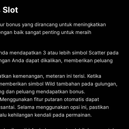
 Slot
tur bonus yang dirancang untuk meningkatkan
dengan baik sangat penting untuk meraih
ka Anda mendapatkan 3 atau lebih simbol Scatter pada
ngan Anda dapat dikalikan, memberikan peluang
tkan kemenangan, meteran ini terisi. Ketika
an memberikan simbol Wild tambahan pada gulungan,
ng dan peluang mendapatkan bonus.
Menggunakan fitur putaran otomatis dapat
antai. Selama menggunakan opsi ini, pastikan
alu kehilangan kendali pada permainan.