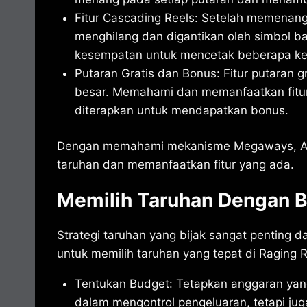
Fitur Cascading Reels: Setelah memenang
menghilang dan digantikan oleh simbol ba
kesempatan untuk mencetak beberapa kem
Putaran Gratis dan Bonus: Fitur putaran 
besar. Memahami dan memanfaatkan fitur 
diterapkan untuk mendapatkan bonus.
Dengan memahami mekanisme Megaways, And
taruhan dan memanfaatkan fitur yang ada.
Memilih Taruhan Dengan B
Strategi taruhan yang bijak sangat penting d
untuk memilih taruhan yang tepat di Raging
Tentukan Budget: Tetapkan anggaran yang
dalam mengontrol pengeluaran, tetapi ju