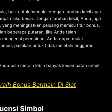
la, baik untuk memulai dengan taruhan kecil agar
npa risiko besar. Dengan taruhan kecil, Anda juga
 yang meningkatkan peluang memicu fitur bonus.
lah beberapa putaran, jika Anda telah
 mengenai permainan, Anda dapat mulai
amun, pastikan untuk tidak melebihi anggaran
 Anda bisa meraih lebih banyak kesempatan untuk
raih Bonus Bermain Di Slot
uensi Simbol