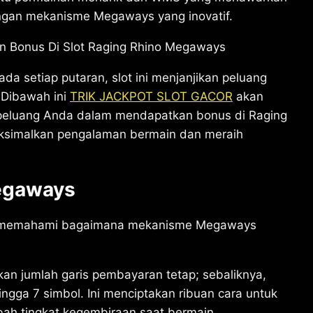
gan mekanisme Megaways yang inovatif.
a setiap putaran, slot ini menjanjikan peluang
 Dibawah ini
TRIK JACKPOT SLOT GACOR
akan
 peluang Anda dalam mendapatkan bonus di Raging
ksimalkan pengalaman bermain dan meraih
egaways
uk memahami bagaimana mekanisme Megaways
kan jumlah garis pembayaran tetap; sebaliknya,
ingga 7 simbol. Ini menciptakan ribuan cara untuk
h tingkat kegembiraan saat bermain.