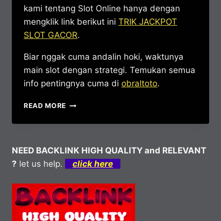
kami tentang Slot Online hanya dengan
mengklik link berikut ini
TRIK JACKPOT
SLOT GACOR
.
Biar nggak cuma andalin hoki, waktunya
main slot dengan strategi. Temukan semua
info pentingnya cuma di
obraltoto
.
PANDUAN
READ MORE
LENGKAP
MENANG
SLOT
CASH
NEED BACKLINK HIGH QUALITY and RELEVANT
PATROL
?
let us help.
click here
DENGAN
MUDAH