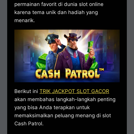
permainan favorit di dunia slot online
karena tema unik dan hadiah yang
menarik.
Berikut ini
TRIK JACKPOT SLOT GACOR
akan membahas langkah-langkah penting
yang bisa Anda terapkan untuk
memaksimalkan peluang menang di slot
Cash Patrol.