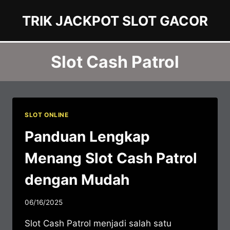
Skip
TRIK JACKPOT SLOT GACOR
to
content
Slot Cash Patrol
SLOT ONLINE
Panduan Lengkap
Menang Slot Cash Patrol
dengan Mudah
06/16/2025
Slot Cash Patrol menjadi salah satu