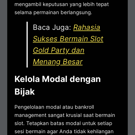
mengambil keputusan yang lebih tepat
selama permainan berlangsung.
Baca Juga:
Rahasia
Sukses Bermain Slot
Gold Party dan
Menang Besar
Kelola Modal dengan
Bijak
Pengelolaan modal atau bankroll
management sangat krusial saat bermain
slot. Tetapkan batas modal untuk setiap
sesi bermain agar Anda tidak kehilangan