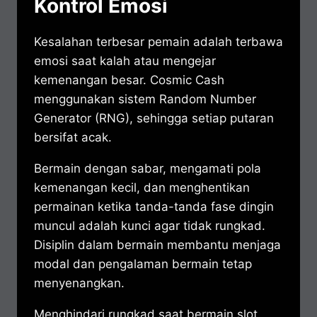
Kontrol Emosi
Kesalahan terbesar pemain adalah terbawa
emosi saat kalah atau mengejar
kemenangan besar. Cosmic Cash
menggunakan sistem Random Number
Generator (RNG), sehingga setiap putaran
bersifat acak.
Bermain dengan sabar, mengamati pola
kemenangan kecil, dan menghentikan
permainan ketika tanda-tanda fase dingin
muncul adalah kunci agar tidak rungkad.
Disiplin dalam bermain membantu menjaga
modal dan pengalaman bermain tetap
menyenangkan.
Menghindari rungkad saat bermain slot