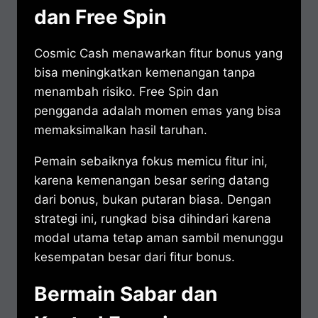
dan Free Spin
Cosmic Cash menawarkan fitur bonus yang
bisa meningkatkan kemenangan tanpa
menambah risiko. Free Spin dan
pengganda adalah momen emas yang bisa
memaksimalkan hasil taruhan.
Pemain sebaiknya fokus memicu fitur ini,
karena kemenangan besar sering datang
dari bonus, bukan putaran biasa. Dengan
strategi ini, rungkad bisa dihindari karena
modal utama tetap aman sambil menunggu
kesempatan besar dari fitur bonus.
Bermain Sabar dan