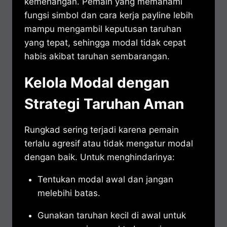
kemenangan. Pemain yang memahami
fungsi simbol dan cara kerja payline lebih
mampu mengambil keputusan taruhan
yang tepat, sehingga modal tidak cepat
habis akibat taruhan sembarangan.
Kelola Modal dengan
Strategi Taruhan Aman
Rungkad sering terjadi karena pemain
terlalu agresif atau tidak mengatur modal
dengan baik. Untuk menghindarinya:
Tentukan modal awal dan jangan
melebihi batas.
Gunakan taruhan kecil di awal untuk