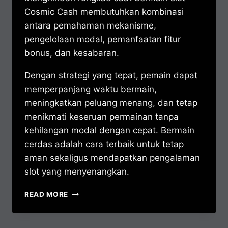
Cosmic Cash membutuhkan kombinasi
antara pemahaman mekanisme,
pengelolaan modal, pemanfaatan fitur
bonus, dan kesabaran.
Dengan strategi yang tepat, pemain dapat
memperpanjang waktu bermain,
meningkatkan peluang menang, dan tetap
menikmati keseruan permainan tanpa
kehilangan modal dengan cepat. Bermain
cerdas adalah cara terbaik untuk tetap
aman sekaligus mendapatkan pengalaman
slot yang menyenangkan.
CARA
READ MORE
MENGHINDARI
RUNGKAD
SAAT