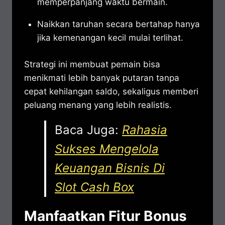
memperpanjang waktu bermain.
Naikkan taruhan secara bertahap hanya
jika kemenangan kecil mulai terlihat.
Strategi ini membuat pemain bisa
menikmati lebih banyak putaran tanpa
cepat kehilangan saldo, sekaligus memberi
peluang menang yang lebih realistis.
Baca Juga:
Rahasia
Sukses Mengelola
Keuangan Bisnis Di
Slot Cash Box
Manfaatkan Fitur Bonus