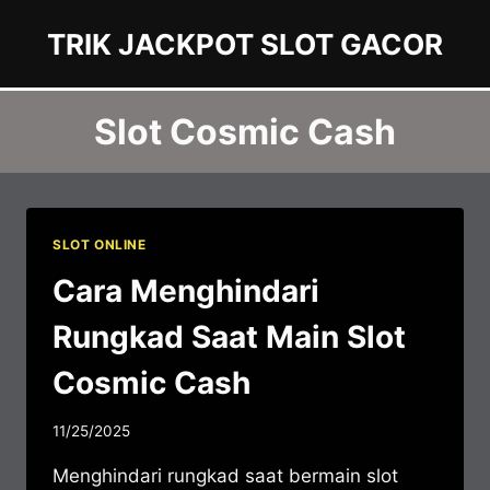
Skip
TRIK JACKPOT SLOT GACOR
to
content
Slot Cosmic Cash
SLOT ONLINE
Cara Menghindari
Rungkad Saat Main Slot
Cosmic Cash
11/25/2025
Menghindari rungkad saat bermain slot