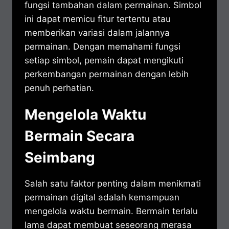
fungsi tambahan dalam permainan. Simbol
ini dapat memicu fitur tertentu atau
memberikan variasi dalam jalannya
permainan. Dengan memahami fungsi
setiap simbol, pemain dapat mengikuti
perkembangan permainan dengan lebih
penuh perhatian.
Mengelola Waktu
Bermain Secara
Seimbang
Salah satu faktor penting dalam menikmati
permainan digital adalah kemampuan
mengelola waktu bermain. Bermain terlalu
lama dapat membuat seseorang merasa