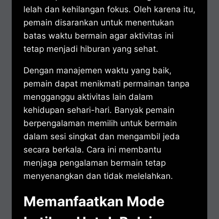
lelah dan kehilangan fokus. Oleh karena itu,
pemain disarankan untuk menentukan
batas waktu bermain agar aktivitas ini
tetap menjadi hiburan yang sehat.
Dengan manajemen waktu yang baik,
pemain dapat menikmati permainan tanpa
mengganggu aktivitas lain dalam
kehidupan sehari-hari. Banyak pemain
berpengalaman memilih untuk bermain
dalam sesi singkat dan mengambil jeda
secara berkala. Cara ini membantu
menjaga pengalaman bermain tetap
menyenangkan dan tidak melelahkan.
Memanfaatkan Mode