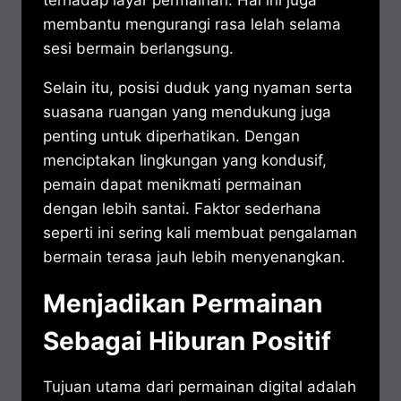
terhadap layar permainan. Hal ini juga
membantu mengurangi rasa lelah selama
sesi bermain berlangsung.
Selain itu, posisi duduk yang nyaman serta
suasana ruangan yang mendukung juga
penting untuk diperhatikan. Dengan
menciptakan lingkungan yang kondusif,
pemain dapat menikmati permainan
dengan lebih santai. Faktor sederhana
seperti ini sering kali membuat pengalaman
bermain terasa jauh lebih menyenangkan.
Menjadikan Permainan
Sebagai Hiburan Positif
Tujuan utama dari permainan digital adalah