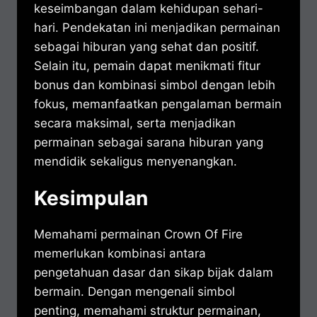
keseimbangan dalam kehidupan sehari-
hari. Pendekatan ini menjadikan permainan
sebagai hiburan yang sehat dan positif.
Selain itu, pemain dapat menikmati fitur
bonus dan kombinasi simbol dengan lebih
fokus, memanfaatkan pengalaman bermain
secara maksimal, serta menjadikan
permainan sebagai sarana hiburan yang
mendidik sekaligus menyenangkan.
Kesimpulan
Memahami permainan Crown Of Fire
memerlukan kombinasi antara
pengetahuan dasar dan sikap bijak dalam
bermain. Dengan mengenali simbol
penting, memahami struktur permainan,