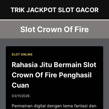
Skip
TRIK JACKPOT SLOT GACOR
to
content
Slot Crown Of Fire
SLOT ONLINE
Rahasia Jitu Bermain Slot
Crown Of Fire Penghasil
Cuan
03/11/2026
Permainan digital dengan tema fantasi dan