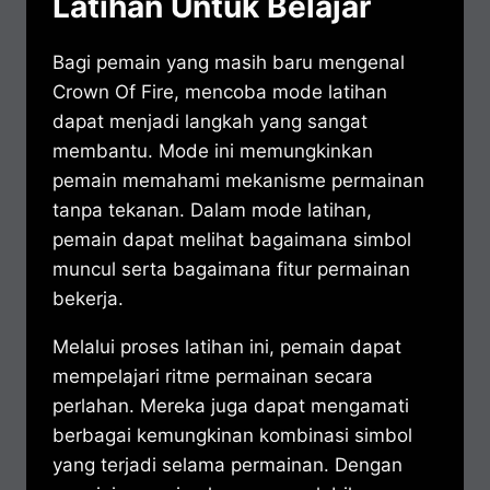
Latihan Untuk Belajar
Bagi pemain yang masih baru mengenal
Crown Of Fire, mencoba mode latihan
dapat menjadi langkah yang sangat
membantu. Mode ini memungkinkan
pemain memahami mekanisme permainan
tanpa tekanan. Dalam mode latihan,
pemain dapat melihat bagaimana simbol
muncul serta bagaimana fitur permainan
bekerja.
Melalui proses latihan ini, pemain dapat
mempelajari ritme permainan secara
perlahan. Mereka juga dapat mengamati
berbagai kemungkinan kombinasi simbol
yang terjadi selama permainan. Dengan