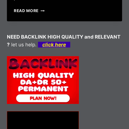
RAHASIA
READ MORE
JITU
BERMAIN
SLOT
CROWN
NEED BACKLINK HIGH QUALITY and RELEVANT
OF
?
let us help.
click here
FIRE
PENGHASIL
CUAN