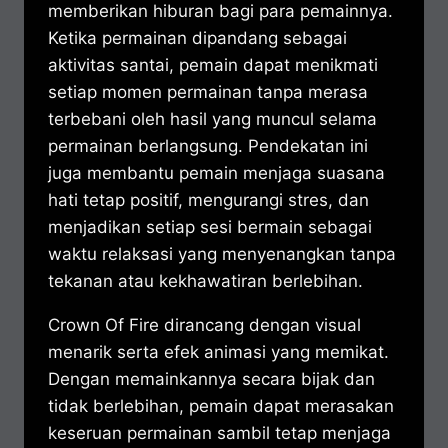
memberikan hiburan bagi para pemainnya.
Ketika permainan dipandang sebagai
aktivitas santai, pemain dapat menikmati
setiap momen permainan tanpa merasa
terbebani oleh hasil yang muncul selama
permainan berlangsung. Pendekatan ini
juga membantu pemain menjaga suasana
hati tetap positif, mengurangi stres, dan
menjadikan setiap sesi bermain sebagai
waktu relaksasi yang menyenangkan tanpa
tekanan atau kekhawatiran berlebihan.
Crown Of Fire dirancang dengan visual
menarik serta efek animasi yang memikat.
Dengan memainkannya secara bijak dan
tidak berlebihan, pemain dapat merasakan
keseruan permainan sambil tetap menjaga