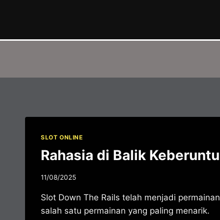
Skip
to
content
SLOT ONLINE
Rahasia di Balik Keberunt
11/08/2025
Slot Down The Rails telah menjadi permaina
salah satu permainan yang paling menarik.