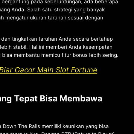
t bergantung pada keberuntungan, ada beberapa
uang Anda. Salah satu strategi yang banyak
h mengatur ukuran taruhan sesuai dengan
 dan tingkatkan taruhan Anda secara bertahap
lebih stabil. Hal ini memberi Anda kesempatan
bisa membantu memicu fitur bonus lebih sering.
iar Gacor Main Slot Fortune
yang Tepat Bisa Membawa
 Down The Rails memiliki keunikan yang bisa