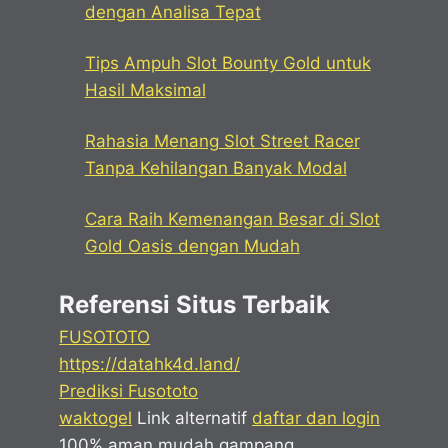
dengan Analisa Tepat
Tips Ampuh Slot Bounty Gold untuk
Hasil Maksimal
Rahasia Menang Slot Street Racer
Tanpa Kehilangan Banyak Modal
Cara Raih Kemenangan Besar di Slot
Gold Oasis dengan Mudah
Referensi Situs Terbaik
FUSOTOTO
https://datahk4d.land/
Prediksi Fusototo
waktogel
Link alternatif
daftar dan login
100% aman mudah gampang