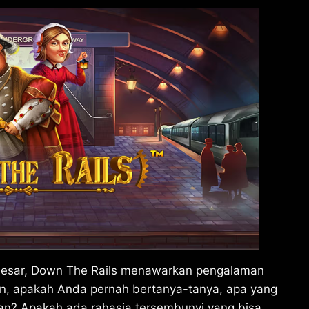
 besar, Down The Rails menawarkan pengalaman
n, apakah Anda pernah bertanya-tanya, apa yang
n? Apakah ada rahasia tersembunyi yang bisa