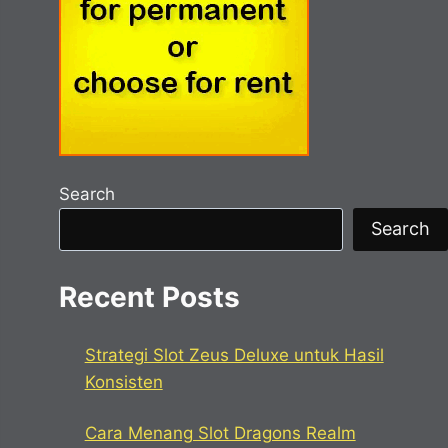
Search
Search
Recent Posts
Strategi Slot Zeus Deluxe untuk Hasil
Konsisten
Cara Menang Slot Dragons Realm