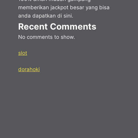
memberikan jackpot besar yang bisa
anda dapatkan di sini.
Recent Comments
No comments to show.
slot
dorahoki