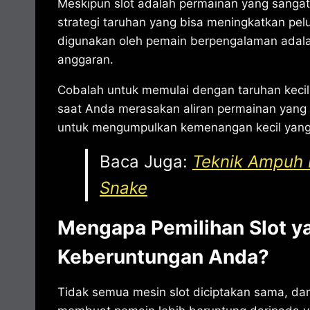
Meskipun slot adalah permainan yang sanga
strategi taruhan yang bisa meningkatkan pel
digunakan oleh pemain berpengalaman adala
anggaran.
Cobalah untuk memulai dengan taruhan kecil
saat Anda merasakan aliran permainan yang 
untuk mengumpulkan kemenangan kecil yang 
Baca Juga:
Teknik Ampuh B
Snake
Mengapa Pemilihan Slot 
Keberuntungan Anda?
Tidak semua mesin slot diciptakan sama, dan