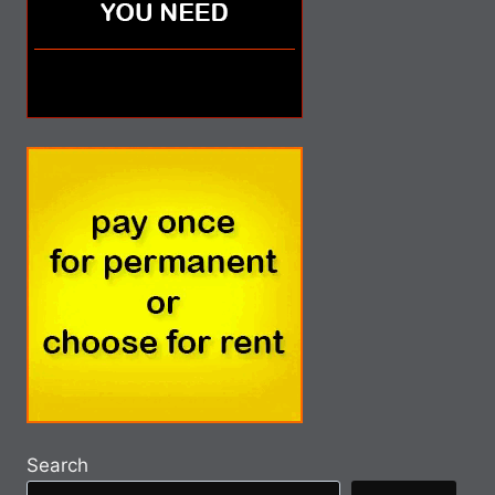
Search