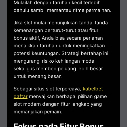
Mulailah dengan taruhan kecil terlebih
dahulu sambil memantau ritme permainan.
Jika slot mulai menunjukkan tanda-tanda
kemenangan berturut-turut atau fitur
bonus aktif, Anda bisa secara perlahan
menaikkan taruhan untuk meningkatkan
potensi keuntungan. Strategi bertahap ini
mengurangi risiko kehilangan modal
sekaligus memberi peluang lebih besar
untuk menang besar.
Sebagai situs slot terpercaya,
kabelbet
daftar
menyajikan berbagai pilihan game
slot modern dengan fitur lengkap yang
memanjakan pemain.
Fokus pada Fitur Bonus