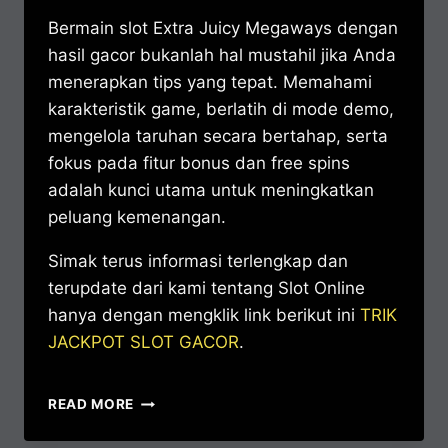
Bermain slot Extra Juicy Megaways dengan
hasil gacor bukanlah hal mustahil jika Anda
menerapkan tips yang tepat. Memahami
karakteristik game, berlatih di mode demo,
mengelola taruhan secara bertahap, serta
fokus pada fitur bonus dan free spins
adalah kunci utama untuk meningkatkan
peluang kemenangan.
Simak terus informasi terlengkap dan
terupdate dari kami tentang Slot Online
hanya dengan mengklik link berikut ini
TRIK
JACKPOT SLOT GACOR
.
BOCORAN
READ MORE
TIPS
GACOR