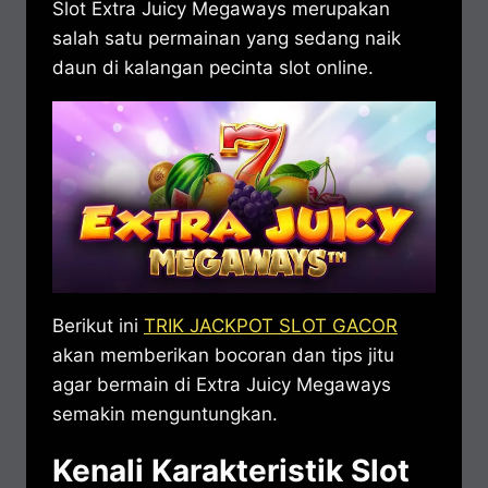
Slot Extra Juicy Megaways merupakan
salah satu permainan yang sedang naik
daun di kalangan pecinta slot online.
Berikut ini
TRIK JACKPOT SLOT GACOR
akan memberikan bocoran dan tips jitu
agar bermain di Extra Juicy Megaways
semakin menguntungkan.
Kenali Karakteristik Slot