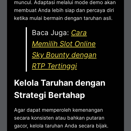
muncul. Adaptasi melalui mode demo akan
membuat Anda lebih siap dan percaya diri
ketika mulai bermain dengan taruhan asli.
Baca Juga:
Cara
Memilih Slot Online
Sky Bounty dengan
RTP Tertinggi
Kelola Taruhan dengan
Strategi Bertahap
Agar dapat memperoleh kemenangan
secara konsisten atau bahkan putaran
gacor, kelola taruhan Anda secara bijak.