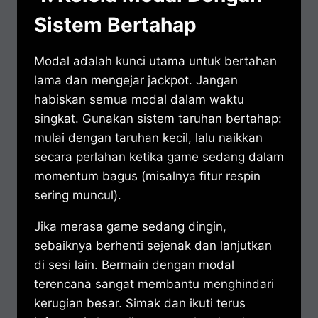
Sistem Bertahap
Modal adalah kunci utama untuk bertahan
lama dan mengejar jackpot. Jangan
habiskan semua modal dalam waktu
singkat. Gunakan sistem taruhan bertahap:
mulai dengan taruhan kecil, lalu naikkan
secara perlahan ketika game sedang dalam
momentum bagus (misalnya fitur respin
sering muncul).
Jika merasa game sedang dingin,
sebaiknya berhenti sejenak dan lanjutkan
di sesi lain. Bermain dengan modal
terencana sangat membantu menghindari
kerugian besar. Simak dan ikuti terus