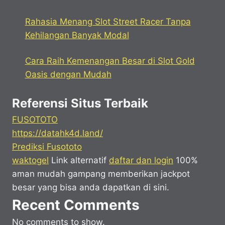
Rahasia Menang Slot Street Racer Tanpa
Kehilangan Banyak Modal
Cara Raih Kemenangan Besar di Slot Gold
Oasis dengan Mudah
Referensi Situs Terbaik
FUSOTOTO
https://datahk4d.land/
Prediksi Fusototo
waktogel
Link alternatif
daftar dan login
100%
aman mudah gampang memberikan jackpot
besar yang bisa anda dapatkan di sini.
Recent Comments
No comments to show.