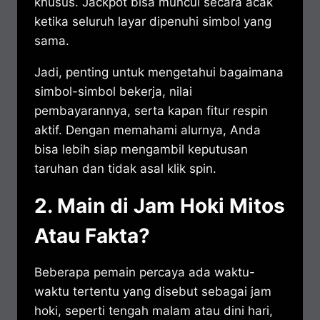
khusus. Jackpot bisa muncul secara acak
ketika seluruh layar dipenuhi simbol yang
sama.
Jadi, penting untuk mengetahui bagaimana
simbol-simbol bekerja, nilai
pembayarannya, serta kapan fitur respin
aktif. Dengan memahami alurnya, Anda
bisa lebih siap mengambil keputusan
taruhan dan tidak asal klik spin.
2. Main di Jam Hoki Mitos
Atau Fakta?
Beberapa pemain percaya ada waktu-
waktu tertentu yang disebut sebagai jam
hoki, seperti tengah malam atau dini hari,