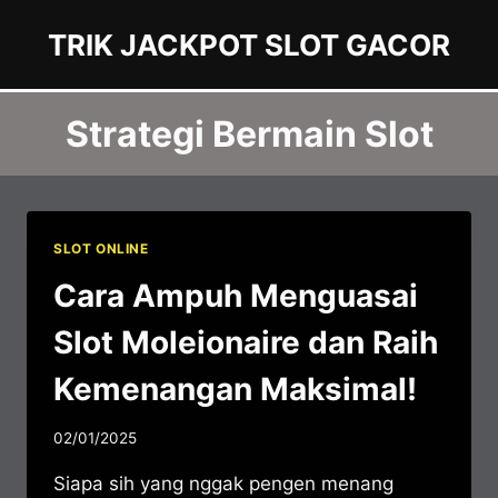
Skip
TRIK JACKPOT SLOT GACOR
to
content
Strategi Bermain Slot
SLOT ONLINE
Cara Ampuh Menguasai
Slot Moleionaire dan Raih
Kemenangan Maksimal!
02/01/2025
Siapa sih yang nggak pengen menang