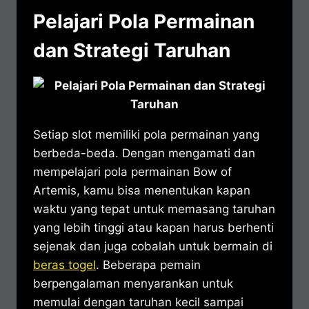
Pelajari Pola Permainan
dan Strategi Taruhan
Setiap slot memiliki pola permainan yang
berbeda-beda. Dengan mengamati dan
mempelajari pola permainan Bow of
Artemis, kamu bisa menentukan kapan
waktu yang tepat untuk memasang taruhan
yang lebih tinggi atau kapan harus berhenti
sejenak dan juga cobalah untuk bermain di
beras togel
. Beberapa pemain
berpengalaman menyarankan untuk
memulai dengan taruhan kecil sampai