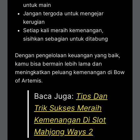
untuk main
Jangan tergoda untuk mengejar
kerugian
Setiap kali meraih kemenangan,
sisihkan sebagian untuk ditabung
Dengan pengelolaan keuangan yang baik,
kamu bisa bermain lebih lama dan
meningkatkan peluang kemenangan di Bow
of Artemis.
Baca Juga:
Tips Dan
Trik Sukses Meraih
Kemenangan Di Slot
Mahjong Ways 2