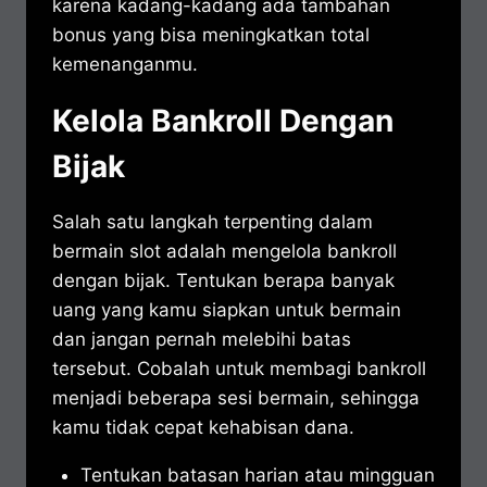
karena kadang-kadang ada tambahan
bonus yang bisa meningkatkan total
kemenanganmu.
Kelola Bankroll Dengan
Bijak
Salah satu langkah terpenting dalam
bermain slot adalah mengelola bankroll
dengan bijak. Tentukan berapa banyak
uang yang kamu siapkan untuk bermain
dan jangan pernah melebihi batas
tersebut. Cobalah untuk membagi bankroll
menjadi beberapa sesi bermain, sehingga
kamu tidak cepat kehabisan dana.
Tentukan batasan harian atau mingguan