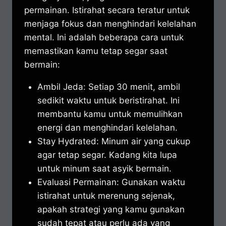
permainan. Istirahat secara teratur untuk
menjaga fokus dan menghindari kelelahan
mental. Ini adalah beberapa cara untuk
memastikan kamu tetap segar saat
bermain:
Ambil Jeda: Setiap 30 menit, ambil
sedikit waktu untuk beristirahat. Ini
membantu kamu untuk memulihkan
energi dan menghindari kelelahan.
Stay Hydrated: Minum air yang cukup
agar tetap segar. Kadang kita lupa
untuk minum saat asyik bermain.
Evaluasi Permainan: Gunakan waktu
istirahat untuk merenung sejenak,
apakah strategi yang kamu gunakan
sudah tepat atau perlu ada yang