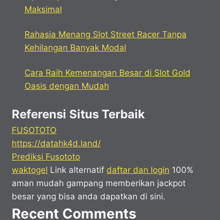
Maksimal
Rahasia Menang Slot Street Racer Tanpa
Kehilangan Banyak Modal
Cara Raih Kemenangan Besar di Slot Gold
Oasis dengan Mudah
Referensi Situs Terbaik
FUSOTOTO
https://datahk4d.land/
Prediksi Fusototo
waktogel
Link alternatif
daftar dan login
100%
aman mudah gampang memberikan jackpot
besar yang bisa anda dapatkan di sini.
Recent Comments