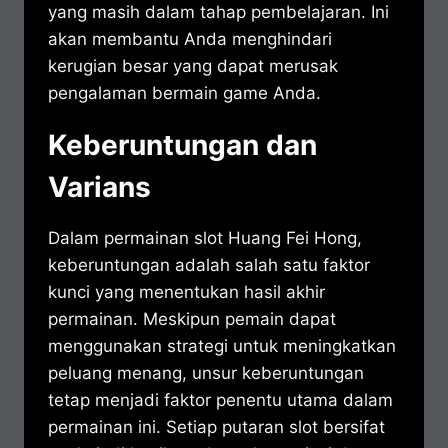
yang masih dalam tahap pembelajaran. Ini
akan membantu Anda menghindari
kerugian besar yang dapat merusak
pengalaman bermain game Anda.
Keberuntungan dan
Varians
Dalam permainan slot Huang Fei Hong,
keberuntungan adalah salah satu faktor
kunci yang menentukan hasil akhir
permainan. Meskipun pemain dapat
menggunakan strategi untuk meningkatkan
peluang menang, unsur keberuntungan
tetap menjadi faktor penentu utama dalam
permainan ini. Setiap putaran slot bersifat