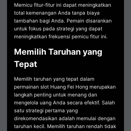
Memicu fitur-fitur ini dapat meningkatkan
total kemenangan Anda tanpa biaya
tambahan bagi Anda. Pemain disarankan
untuk fokus pada strategi yang dapat
meningkatkan frekuensi pemicu fitur ini.
Memilih Taruhan yang
Tepat
Memilih taruhan yang tepat dalam
permainan slot Huang Fei Hong merupakan
langkah penting untuk menang dan
mengelola uang Anda secara efektif. Salah
satu strategi pertama yang
direkomendasikan adalah memulai dengan
taruhan kecil. Memilih taruhan rendah tidak