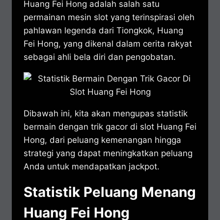
Huang Fei Hong adalah salah satu
permainan mesin slot yang terinspirasi oleh
pahlawan legenda dari Tiongkok, Huang
Fei Hong, yang dikenal dalam cerita rakyat
sebagai ahli bela diri dan pengobatan.
Dibawah ini, kita akan mengupas statistik
bermain dengan trik gacor di slot Huang Fei
Hong, dari peluang kemenangan hingga
strategi yang dapat meningkatkan peluang
Anda untuk mendapatkan jackpot.
Statistik Peluang Menang
Huang Fei Hong