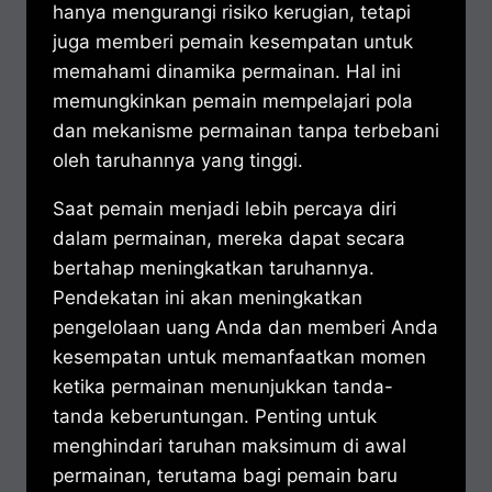
hanya mengurangi risiko kerugian, tetapi
juga memberi pemain kesempatan untuk
memahami dinamika permainan. Hal ini
memungkinkan pemain mempelajari pola
dan mekanisme permainan tanpa terbebani
oleh taruhannya yang tinggi.
Saat pemain menjadi lebih percaya diri
dalam permainan, mereka dapat secara
bertahap meningkatkan taruhannya.
Pendekatan ini akan meningkatkan
pengelolaan uang Anda dan memberi Anda
kesempatan untuk memanfaatkan momen
ketika permainan menunjukkan tanda-
tanda keberuntungan. Penting untuk
menghindari taruhan maksimum di awal
permainan, terutama bagi pemain baru