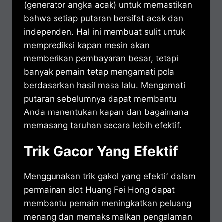
(generator angka acak) untuk memastikan
bahwa setiap putaran bersifat acak dan
independen. Hal ini membuat sulit untuk
memprediksi kapan mesin akan
memberikan pembayaran besar, tetapi
banyak pemain tetap mengamati pola
berdasarkan hasil masa lalu. Mengamati
putaran sebelumnya dapat membantu
Anda menentukan kapan dan bagaimana
memasang taruhan secara lebih efektif.
Trik Gacor Yang Efektif
Menggunakan trik gakol yang efektif dalam
permainan slot Huang Fei Hong dapat
membantu pemain meningkatkan peluang
menang dan memaksimalkan pengalaman