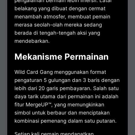
pengalaman bermain lebih imersif. Latar
belakang yang dibuat dengan cermat
menambah atmosfer, membuat pemain
merasa seolah-olah mereka sedang
berada di tengah-tengah aksi yang
mendebarkan.
Mekanisme Permainan
Wild Card Gang menggunakan format
pengaturan 5 gulungan dan 3 baris dengan
lebih dari 20 garis pembayaran. ​Salah satu
daya tarik utama dari permainan ini adalah
fitur MergeUP™, yang memungkinkan
simbol untuk berbaur dan menciptakan
kombinasi pemenang dalam satu putaran.​
Setiap kali pemain mendapatkan