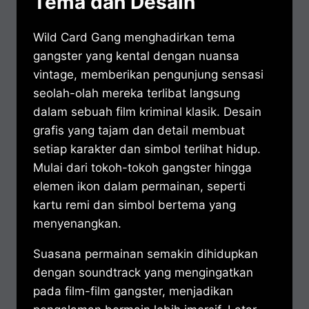
Tema dan Desain
Wild Card Gang menghadirkan tema
gangster yang kental dengan nuansa
vintage, memberikan pengunjung sensasi
seolah-olah mereka terlibat langsung
dalam sebuah film kriminal klasik. Desain
grafis yang tajam dan detail membuat
setiap karakter dan simbol terlihat hidup.
Mulai dari tokoh-tokoh gangster hingga
elemen ikon dalam permainan, seperti
kartu remi dan simbol bertema yang
menyenangkan.
Suasana permainan semakin dihidupkan
dengan soundtrack yang mengingatkan
pada film-film gangster, menjadikan