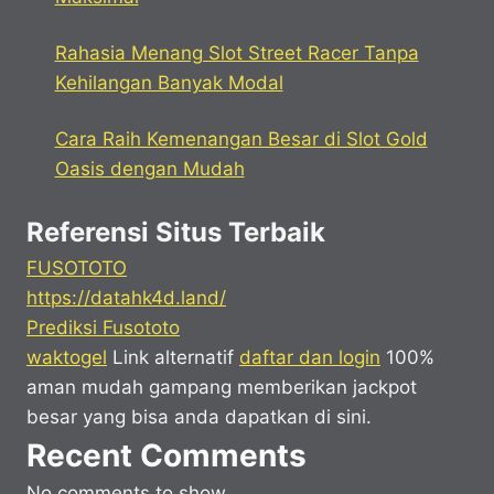
Rahasia Menang Slot Street Racer Tanpa
Kehilangan Banyak Modal
Cara Raih Kemenangan Besar di Slot Gold
Oasis dengan Mudah
Referensi Situs Terbaik
FUSOTOTO
https://datahk4d.land/
Prediksi Fusototo
waktogel
Link alternatif
daftar dan login
100%
aman mudah gampang memberikan jackpot
besar yang bisa anda dapatkan di sini.
Recent Comments
No comments to show.