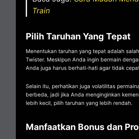
Train
Pilih Taruhan Yang Tepat
Menentukan taruhan yang tepat adalah salah s
Twister. Meskipun Anda ingin bermain deng
Anda juga harus berhati-hati agar tidak cep
Selain itu, perhatikan juga volatilitas permain
berbeda, jadi jika Anda menginginkan keme
lebih kecil, pilih taruhan yang lebih rendah.
Manfaatkan Bonus dan Pr