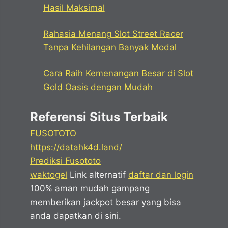
Hasil Maksimal
Rahasia Menang Slot Street Racer
Tanpa Kehilangan Banyak Modal
Cara Raih Kemenangan Besar di Slot
Gold Oasis dengan Mudah
Referensi Situs Terbaik
FUSOTOTO
https://datahk4d.land/
Prediksi Fusototo
waktogel
Link alternatif
daftar dan login
100% aman mudah gampang
memberikan jackpot besar yang bisa
anda dapatkan di sini.