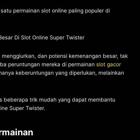
 satu permainan slot online paling populer di
ng menggiurkan, dan potensi kemenangan besar, tak
coba peruntungan mereka di permainan
slot gacor
hanya keberuntungan yang diperlukan, melainkan
 beberapa trik mudah yang dapat membantu
ne Super Twister.
rmainan