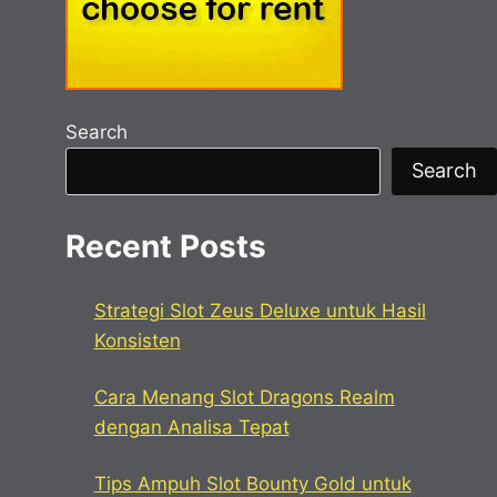
Search
Search
Recent Posts
Strategi Slot Zeus Deluxe untuk Hasil
Konsisten
Cara Menang Slot Dragons Realm
dengan Analisa Tepat
Tips Ampuh Slot Bounty Gold untuk