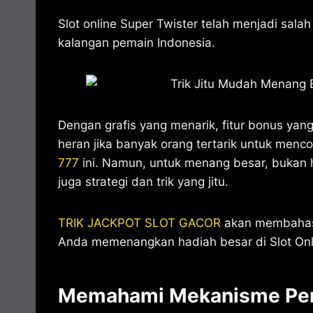
h
a
e
e
k
i
a
c
s
l
y
n
Slot online Super Twister telah menjadi salah
t
e
s
e
p
e
kalangan pemain Indonesia.
s
b
e
g
e
A
o
n
r
p
o
g
a
p
k
e
m
r
Dengan grafis yang menarik, fitur bonus ya
heran jika banyak orang tertarik untuk men
777
ini. Namun, untuk menang besar, bukan 
juga strategi dan trik yang jitu.
TRIK JACKPOT SLOT GACOR
akan membahas
Anda memenangkan hadiah besar di Slot Onli
Memahami Mekanisme Pe