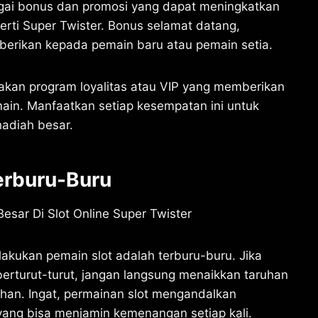
agai bonus dan promosi yang dapat meningkatkan
ti Super Twister. Bonus selamat datang,
diberikan kepada pemain baru atau pemain setia.
diakan program loyalitas atau VIP yang memberikan
ain. Manfaatkan setiap kesempatan ini untuk
adiah besar.
erburu-Buru
lakukan pemain slot adalah terburu-buru. Jika
rturut-turut, jangan langsung menaikkan taruhan
han. Ingat, permainan slot mengandalkan
 yang bisa menjamin kemenangan setiap kali.