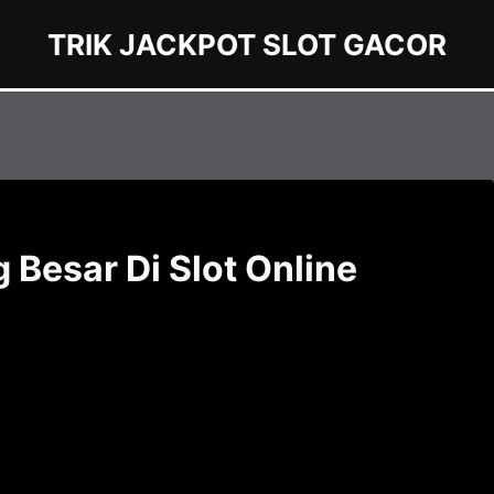
TRIK JACKPOT SLOT GACOR
 Besar Di Slot Online