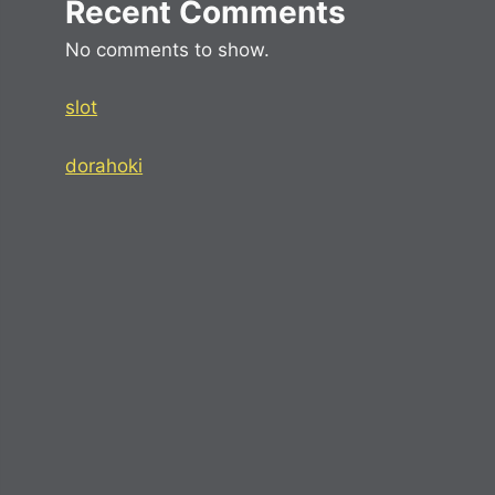
Recent Comments
No comments to show.
slot
dorahoki