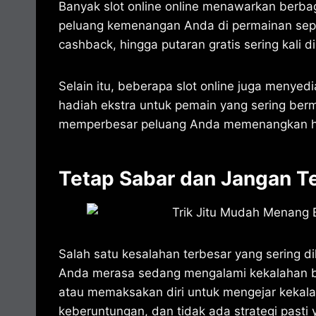
Banyak slot online online menawarkan berb
peluang kemenangan Anda di permainan seper
cashback, hingga putaran gratis sering kali 
Selain itu, beberapa slot online juga menye
hadiah ekstra untuk pemain yang sering berm
memperbesar peluang Anda memenangkan h
Tetap Sabar dan Jangan T
Salah satu kesalahan terbesar yang sering di
Anda merasa sedang mengalami kekalahan be
atau memaksakan diri untuk mengejar kekala
keberuntungan, dan tidak ada strategi pasti