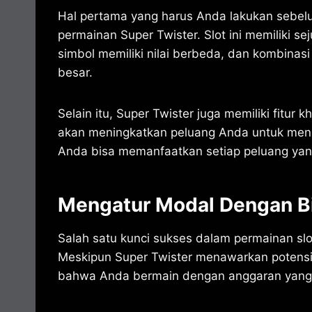
Hal pertama yang harus Anda lakukan sebe
permainan Super Twister. Slot ini memiliki s
simbol memiliki nilai berbeda, dan kombina
besar.
Selain itu, Super Twister juga memiliki fitur
akan meningkatkan peluang Anda untuk menan
Anda bisa memanfaatkan setiap peluang yan
Mengatur Modal Dengan B
Salah satu kunci sukses dalam permainan slo
Meskipun Super Twister menawarkan potens
bahwa Anda bermain dengan anggaran yang 