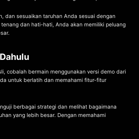
an, dan sesuaikan taruhan Anda sesuai dengan
tenang dan hati-hati, Anda akan memiliki peluang
sar.
 Dahulu
i, cobalah bermain menggunakan versi demo dari
a untuk berlatih dan memahami fitur-fitur
guji berbagai strategi dan melihat bagaimana
uhan yang lebih besar. Dengan memahami