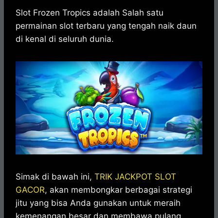
h
a
e
e
k
i
a
c
s
l
y
n
Slot Frozen Tropics adalah Salah satu
t
e
s
e
p
e
permainan slot terbaru yang tengah naik daun
s
b
e
g
e
di kenal di seluruh dunia.
A
o
n
r
p
o
g
a
p
k
e
m
r
Simak di bawah ini,
TRIK JACKPOT SLOT
GACOR
, akan membongkar berbagai strategi
jitu yang bisa Anda gunakan untuk meraih
kemenangan besar dan membawa pulang