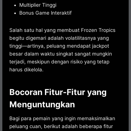
Multiplier Tinggi
Bonus Game Interaktif
Salah satu hal yang membuat Frozen Tropics
begitu digemari adalah volatilitasnya yang
tinggi—artinya, peluang mendapat jackpot
besar dalam waktu singkat sangat mungkin
terjadi, meskipun dengan risiko yang tetap
harus dikelola.
Bocoran Fitur-Fitur yang
Menguntungkan
Bagi para pemain yang ingin memaksimalkan
peluang cuan, berikut adalah beberapa fitur