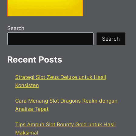
Search
Search
Recent Posts
Strategi Slot Zeus Deluxe untuk Hasil
Konsisten
Cara Menang Slot Dragons Realm dengan
Analisa Tepat
Tips Ampuh Slot Bounty Gold untuk Hasil
Maksimal