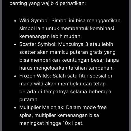
penting yang wajib diperhatikan:
Wild Symbol: Simbol ini bisa menggantikan
simbol lain untuk membentuk kombinasi
kemenangan lebih mudah.
Scatter Symbol: Munculnya 3 atau lebih
scatter akan memicu putaran gratis yang
bisa memberikan keuntungan besar tanpa
harus mengeluarkan taruhan tambahan.
Frozen Wilds: Salah satu fitur spesial di
mana wild akan membeku dan tetap
berada di tempatnya selama beberapa
putaran.
Multiplier Melonjak: Dalam mode free
spins, multiplier kemenangan bisa
meningkat hingga 10x lipat.