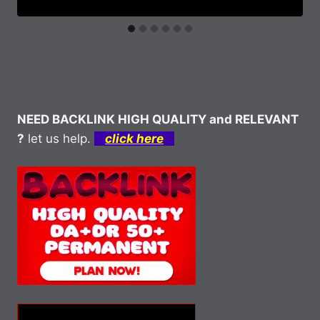
NEED BACKLINK HIGH QUALITY and RELEVANT
?
let us help.
click here