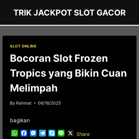
Skip
TRIK JACKPOT SLOT GACOR
to
content
SLOT ONLINE
Bocoran Slot Frozen
Tropics yang Bikin Cuan
Melimpah
By
Rahmat
06/16/2025
bagikan
W
F
M
T
S
L
X
Share