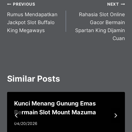
Post
PREVIOUS
NEXT
Rumus Mendapatkan
Rahasia Slot Online
navigation
Jackpot Slot Buffalo
Gacor Bermain
King Megaways
Spartan King Dijamin
Cuan
Similar Posts
Kunci Menang Gunung Emas
Bermain Slot Mount Mazuma
04/20/2026