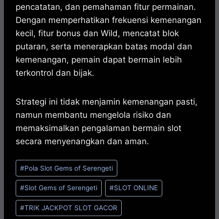
pencatatan, dan pemahaman fitur permainan.
Dengan memperhatikan frekuensi kemenangan
kecil, fitur bonus dan Wild, mencatat blok
putaran, serta menerapkan batas modal dan
kemenangan, pemain dapat bermain lebih
terkontrol dan bijak.
Strategi ini tidak menjamin kemenangan pasti,
namun membantu mengelola risiko dan
memaksimalkan pengalaman bermain slot
secara menyenangkan dan aman.
Post
#
Pola Slot Gems of Serengeti
Tags:
#
Slot Gems of Serengeti
#
SLOT ONLINE
#
TRIK JACKPOT SLOT GACOR