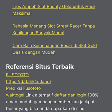
Tips Ampuh Slot Bounty Gold untuk Hasil
Maksimal
Rahasia Menang Slot Street Racer Tanpa
Kehilangan Banyak Modal
Cara Raih Kemenangan Besar di Slot Gold
Oasis dengan Mudah
Referensi Situs Terbaik
FUSOTOTO
https://datahk4d.land/
Prediksi Fusototo
waktogel
Link alternatif
daftar dan login
100%
aman mudah gampang memberikan jackpot
besar yang bisa anda dapatkan di sini.