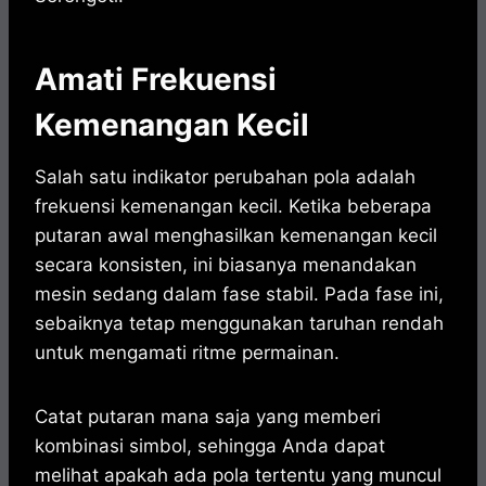
Amati Frekuensi
Kemenangan Kecil
Salah satu indikator perubahan pola adalah
frekuensi kemenangan kecil. Ketika beberapa
putaran awal menghasilkan kemenangan kecil
secara konsisten, ini biasanya menandakan
mesin sedang dalam fase stabil. Pada fase ini,
sebaiknya tetap menggunakan taruhan rendah
untuk mengamati ritme permainan.
Catat putaran mana saja yang memberi
kombinasi simbol, sehingga Anda dapat
melihat apakah ada pola tertentu yang muncul