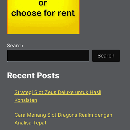
Search
Search
Recent Posts
Strategi Slot Zeus Deluxe untuk Hasil
Konsisten
Cara Menang Slot Dragons Realm dengan
Analisa Tepat