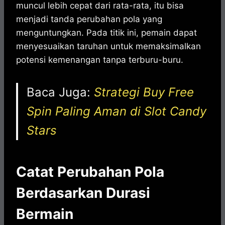
muncul lebih cepat dari rata-rata, itu bisa
menjadi tanda perubahan pola yang
menguntungkan. Pada titik ini, pemain dapat
menyesuaikan taruhan untuk memaksimalkan
potensi kemenangan tanpa terburu-buru.
Baca Juga:
Strategi Buy Free
Spin Paling Aman di Slot Candy
Stars
Catat Perubahan Pola
Berdasarkan Durasi
Bermain