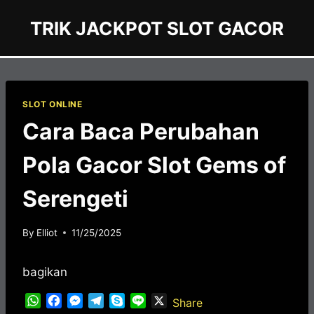
Skip
TRIK JACKPOT SLOT GACOR
to
content
SLOT ONLINE
Cara Baca Perubahan
Pola Gacor Slot Gems of
Serengeti
By
Elliot
11/25/2025
bagikan
W
F
M
T
S
L
X
Share