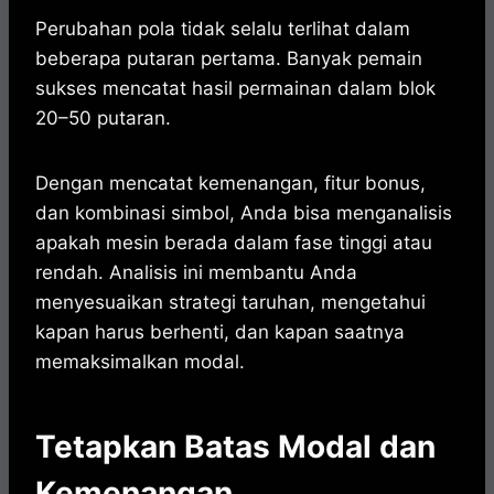
Perubahan pola tidak selalu terlihat dalam
beberapa putaran pertama. Banyak pemain
sukses mencatat hasil permainan dalam blok
20–50 putaran.
Dengan mencatat kemenangan, fitur bonus,
dan kombinasi simbol, Anda bisa menganalisis
apakah mesin berada dalam fase tinggi atau
rendah. Analisis ini membantu Anda
menyesuaikan strategi taruhan, mengetahui
kapan harus berhenti, dan kapan saatnya
memaksimalkan modal.
Tetapkan Batas Modal dan
Kemenangan