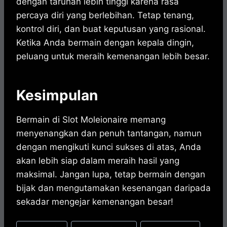
dengan taruhan lebih tinggi karena rasa
percaya diri yang berlebihan. Tetap tenang,
kontrol diri, dan buat keputusan yang rasional.
Ketika Anda bermain dengan kepala dingin,
peluang untuk meraih kemenangan lebih besar.
Kesimpulan
Bermain di Slot Moleionaire memang
menyenangkan dan penuh tantangan, namun
dengan mengikuti kunci sukses di atas, Anda
akan lebih siap dalam meraih hasil yang
maksimal. Jangan lupa, tetap bermain dengan
bijak dan mengutamakan kesenangan daripada
sekadar mengejar kemenangan besar!
Post