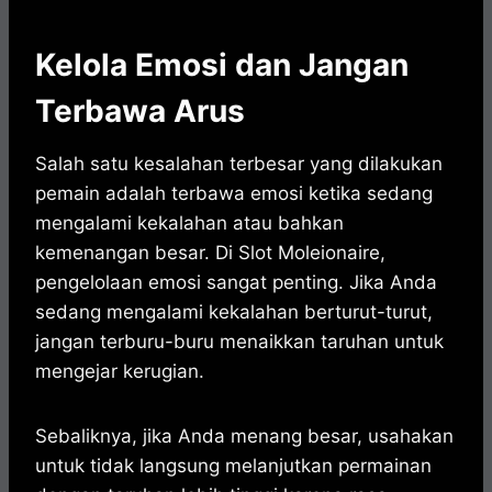
Kelola Emosi dan Jangan
Terbawa Arus
Salah satu kesalahan terbesar yang dilakukan
pemain adalah terbawa emosi ketika sedang
mengalami kekalahan atau bahkan
kemenangan besar. Di Slot Moleionaire,
pengelolaan emosi sangat penting. Jika Anda
sedang mengalami kekalahan berturut-turut,
jangan terburu-buru menaikkan taruhan untuk
mengejar kerugian.
Sebaliknya, jika Anda menang besar, usahakan
untuk tidak langsung melanjutkan permainan