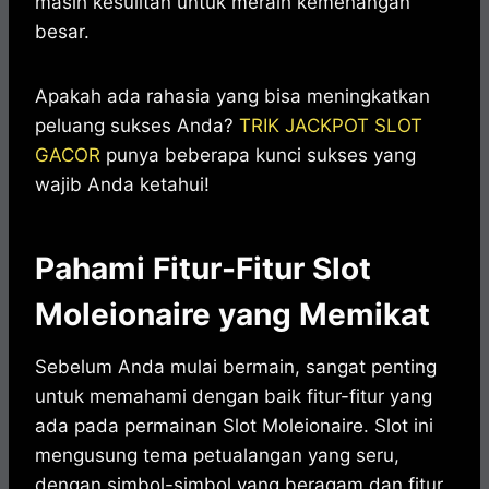
masih kesulitan untuk meraih kemenangan
besar.
Apakah ada rahasia yang bisa meningkatkan
peluang sukses Anda?
TRIK JACKPOT SLOT
GACOR
punya beberapa kunci sukses yang
wajib Anda ketahui!
Pahami Fitur-Fitur Slot
Moleionaire yang Memikat
Sebelum Anda mulai bermain, sangat penting
untuk memahami dengan baik fitur-fitur yang
ada pada permainan Slot Moleionaire. Slot ini
mengusung tema petualangan yang seru,
dengan simbol-simbol yang beragam dan fitur