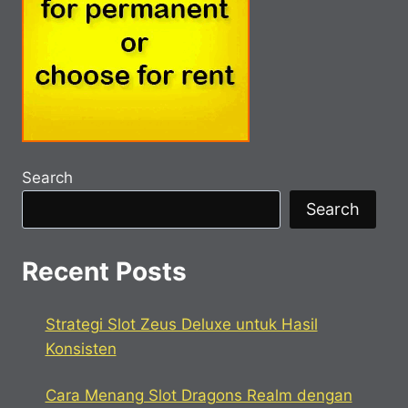
Search
Search
Recent Posts
Strategi Slot Zeus Deluxe untuk Hasil
Konsisten
Cara Menang Slot Dragons Realm dengan