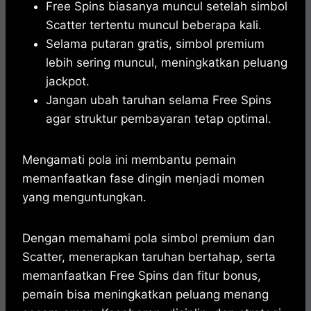
Free Spins biasanya muncul setelah simbol
Scatter tertentu muncul beberapa kali.
Selama putaran gratis, simbol premium
lebih sering muncul, meningkatkan peluang
jackpot.
Jangan ubah taruhan selama Free Spins
agar struktur pembayaran tetap optimal.
Mengamati pola ini membantu pemain
memanfaatkan fase dingin menjadi momen
yang menguntungkan.
Dengan memahami pola simbol premium dan
Scatter, menerapkan taruhan bertahap, serta
memanfaatkan Free Spins dan fitur bonus,
pemain bisa meningkatkan peluang menang