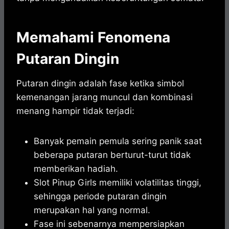
Memahami Fenomena
Putaran Dingin
Putaran dingin adalah fase ketika simbol
kemenangan jarang muncul dan kombinasi
menang hampir tidak terjadi:
Banyak pemain pemula sering panik saat
beberapa putaran berturut-turut tidak
memberikan hadiah.
Slot Pinup Girls memiliki volatilitas tinggi,
sehingga periode putaran dingin
merupakan hal yang normal.
Fase ini sebenarnya mempersiapkan