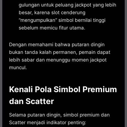
gulungan untuk peluang jackpot yang lebih
besar, karena slot cenderung
“mengumpulkan” simbol bernilai tinggi
sebelum memicu fitur utama.
Dengan memahami bahwa putaran dingin
bukan tanda kalah permanen, pemain dapat
lebih sabar dan menunggu momen jackpot
muncul.
Kenali Pola Simbol Premium
dan Scatter
Selama putaran dingin, simbol premium dan
Scatter menjadi indikator penting: