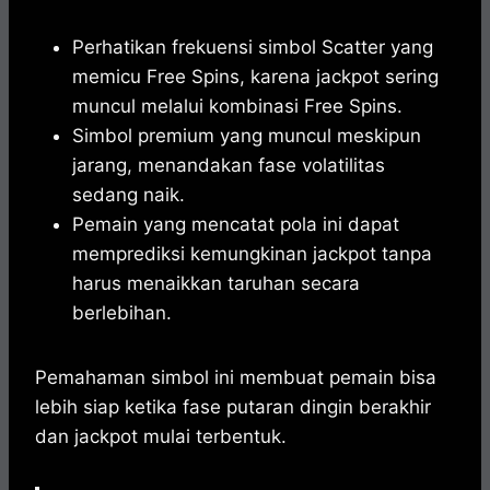
Perhatikan frekuensi simbol Scatter yang
memicu Free Spins, karena jackpot sering
muncul melalui kombinasi Free Spins.
Simbol premium yang muncul meskipun
jarang, menandakan fase volatilitas
sedang naik.
Pemain yang mencatat pola ini dapat
memprediksi kemungkinan jackpot tanpa
harus menaikkan taruhan secara
berlebihan.
Pemahaman simbol ini membuat pemain bisa
lebih siap ketika fase putaran dingin berakhir
dan jackpot mulai terbentuk.