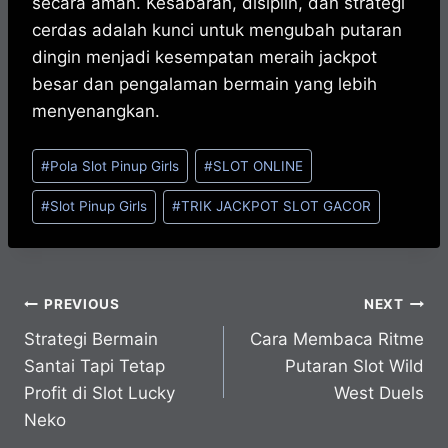
secara aman. Kesabaran, disiplin, dan strategi
cerdas adalah kunci untuk mengubah putaran
dingin menjadi kesempatan meraih jackpot
besar dan pengalaman bermain yang lebih
menyenangkan.
Post
#
Pola Slot Pinup Girls
#
SLOT ONLINE
Tags:
#
Slot Pinup Girls
#
TRIK JACKPOT SLOT GACOR
Post
PREVIOUS
NEXT
Strategi Bermain
Cara Membaca Ritme
navigation
Santai Tapi Tetap
Putaran Slot Wild
Profit di Slot Lucky
West Duels
Neko