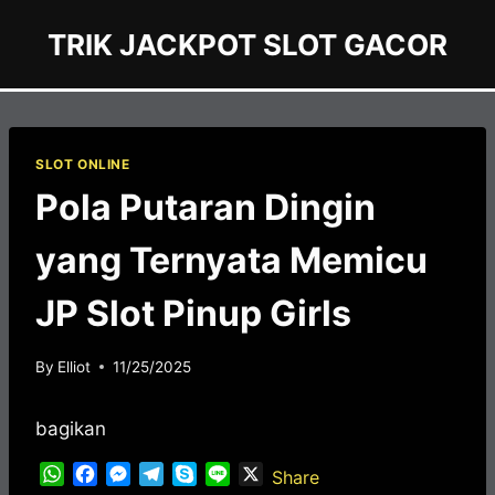
Skip
TRIK JACKPOT SLOT GACOR
to
content
SLOT ONLINE
Pola Putaran Dingin
yang Ternyata Memicu
JP Slot Pinup Girls
By
Elliot
11/25/2025
bagikan
W
F
M
T
S
L
X
Share