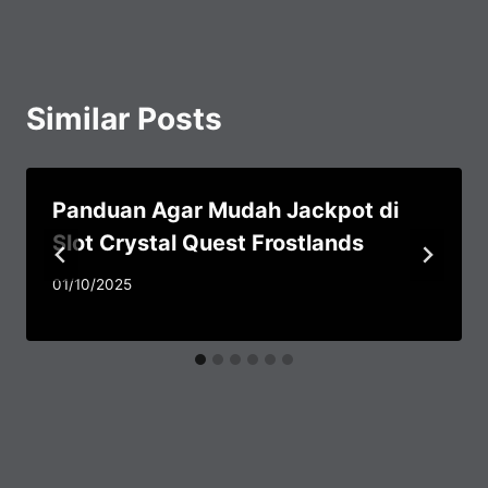
Similar Posts
Panduan Agar Mudah Jackpot di
Slot Crystal Quest Frostlands
01/10/2025