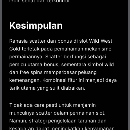
lebih sehat dan terkontrol.
Kesimpulan
Rahasia scatter dan bonus di slot Wild West
Gold terletak pada pemahaman mekanisme
permainannya. Scatter berfungsi sebagai
pemicu utama bonus, sementara simbol wild
dan free spins memperbesar peluang
kemenangan. Kombinasi fitur ini menjadi daya
tarik utama yang sulit diabaikan.
Tidak ada cara pasti untuk menjamin
munculnya scatter dalam permainan slot.
Namun, strategi pengelolaan taruhan dan
kesabaran dapat meningkatkan kenyamanan