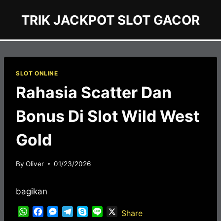
Skip
TRIK JACKPOT SLOT GACOR
to
content
SLOT ONLINE
Rahasia Scatter Dan
Bonus Di Slot Wild West
Gold
By
Oliver
01/23/2026
bagikan
W
F
M
T
S
L
X
Share