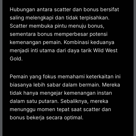
Hubungan antara scatter dan bonus bersifat
saling melengkapi dan tidak terpisahkan.
Scatter membuka pintu menuju bonus,
sementara bonus memperbesar potensi
kemenangan pemain. Kombinasi keduanya
menjadi inti utama dari daya tarik Wild West
Gold.
Pemain yang fokus memahami keterkaitan ini
biasanya lebih sabar dalam bermain. Mereka
tidak hanya mengejar kemenangan instan
dalam satu putaran. Sebaliknya, mereka
menunggu momen tepat saat scatter dan
bonus bekerja secara optimal.