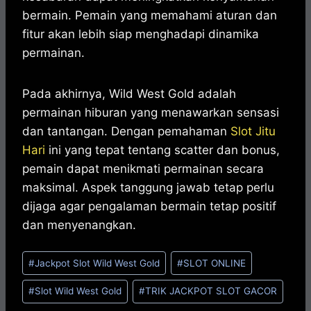
bermain. Pemain yang memahami aturan dan
fitur akan lebih siap menghadapi dinamika
permainan.
Pada akhirnya, Wild West Gold adalah
permainan hiburan yang menawarkan sensasi
dan tantangan. Dengan pemahaman
Slot Jitu
Hari
ini yang tepat tentang scatter dan bonus,
pemain dapat menikmati permainan secara
maksimal. Aspek tanggung jawab tetap perlu
dijaga agar pengalaman bermain tetap positif
dan menyenangkan.
Post
#
Jackpot Slot Wild West Gold
#
SLOT ONLINE
Tags:
#
Slot Wild West Gold
#
TRIK JACKPOT SLOT GACOR