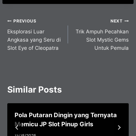
Post
PREVIOUS
NEXT
Eksplorasi Luar
Trik Ampuh Pecahkan
navigation
Angkasa yang Seru di
Slot Mystic Gems
Slot Eye of Cleopatra
Untuk Pemula
Similar Posts
Pola Putaran Dingin yang Ternyata
Memicu JP Slot Pinup Girls
11/25/2025