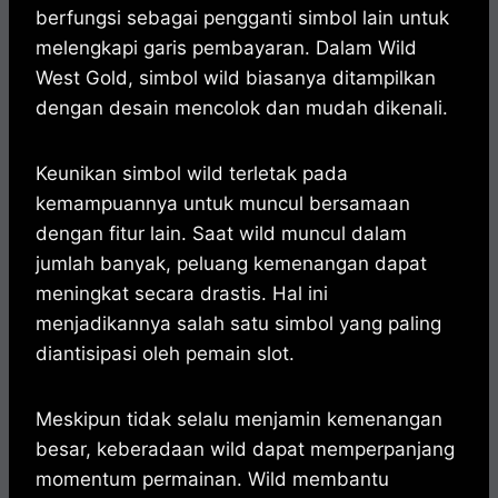
berfungsi sebagai pengganti simbol lain untuk
melengkapi garis pembayaran. Dalam Wild
West Gold, simbol wild biasanya ditampilkan
dengan desain mencolok dan mudah dikenali.
Keunikan simbol wild terletak pada
kemampuannya untuk muncul bersamaan
dengan fitur lain. Saat wild muncul dalam
jumlah banyak, peluang kemenangan dapat
meningkat secara drastis. Hal ini
menjadikannya salah satu simbol yang paling
diantisipasi oleh pemain slot.
Meskipun tidak selalu menjamin kemenangan
besar, keberadaan wild dapat memperpanjang
momentum permainan. Wild membantu