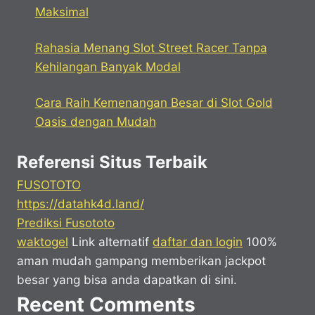
Maksimal
Rahasia Menang Slot Street Racer Tanpa
Kehilangan Banyak Modal
Cara Raih Kemenangan Besar di Slot Gold
Oasis dengan Mudah
Referensi Situs Terbaik
FUSOTOTO
https://datahk4d.land/
Prediksi Fusototo
waktogel
Link alternatif
daftar dan login
100%
aman mudah gampang memberikan jackpot
besar yang bisa anda dapatkan di sini.
Recent Comments