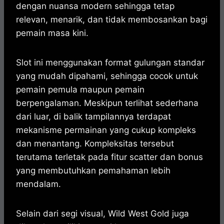
dengan nuansa modern sehingga tetap
relevan, menarik, dan tidak membosankan bagi
pemain masa kini.
Slot ini menggunakan format gulungan standar
yang mudah dipahami, sehingga cocok untuk
pemain pemula maupun pemain
berpengalaman. Meskipun terlihat sederhana
dari luar, di balik tampilannya terdapat
mekanisme permainan yang cukup kompleks
dan menantang. Kompleksitas tersebut
terutama terletak pada fitur scatter dan bonus
yang membutuhkan pemahaman lebih
mendalam.
Selain dari segi visual, Wild West Gold juga