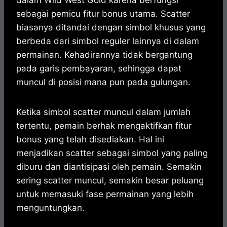
dalam Wild West Gold karena berfungsi
sebagai pemicu fitur bonus utama. Scatter
biasanya ditandai dengan simbol khusus yang
berbeda dari simbol reguler lainnya di dalam
permainan. Kehadirannya tidak bergantung
pada garis pembayaran, sehingga dapat
muncul di posisi mana pun pada gulungan.
Ketika simbol scatter muncul dalam jumlah
tertentu, pemain berhak mengaktifkan fitur
bonus yang telah disediakan. Hal ini
menjadikan scatter sebagai simbol yang paling
diburu dan diantisipasi oleh pemain. Semakin
sering scatter muncul, semakin besar peluang
untuk memasuki fase permainan yang lebih
menguntungkan.