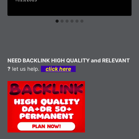
NEED BACKLINK HIGH QUALITY and RELEVANT
?
let us help.
click here