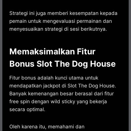
Strategi ini juga memberi kesempatan kepada
pemain untuk mengevaluasi permainan dan
menyesuaikan strategi di sesi berikutnya.
Memaksimalkan Fitur
Bonus Slot The Dog House
Fitur bonus adalah kunci utama untuk
mendapatkan jackpot di Slot The Dog House.
Banyak kemenangan besar berasal dari fitur
free spin dengan wild sticky yang bekerja
secara optimal.
Oleh karena itu, memahami dan