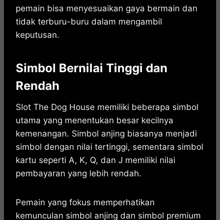
pemain bisa menyesuaikan gaya bermain dan
tidak terburu-buru dalam mengambil
keputusan.
Simbol Bernilai Tinggi dan
Rendah
Slot The Dog House memiliki beberapa simbol
utama yang menentukan besar kecilnya
kemenangan. Simbol anjing biasanya menjadi
simbol dengan nilai tertinggi, sementara simbol
kartu seperti A, K, Q, dan J memiliki nilai
pembayaran yang lebih rendah.
Pemain yang fokus memperhatikan
kemunculan simbol anjing dan simbol premium