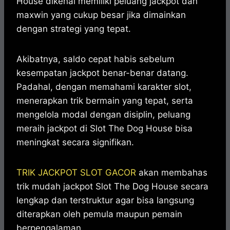
House dikenal memiliki peluang jackpot dan
maxwin yang cukup besar jika dimainkan
dengan strategi yang tepat.
Akibatnya, saldo cepat habis sebelum
kesempatan jackpot benar-benar datang.
Padahal, dengan memahami karakter slot,
menerapkan trik bermain yang tepat, serta
mengelola modal dengan disiplin, peluang
meraih jackpot di Slot The Dog House bisa
meningkat secara signifikan.
TRIK JACKPOT SLOT GACOR
akan membahas
trik mudah jackpot Slot The Dog House secara
lengkap dan terstruktur agar bisa langsung
diterapkan oleh pemula maupun pemain
berpengalaman.