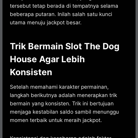
tersebut tetap berada di tempatnya selama
beberapa putaran. Inilah salah satu kunci
utama menuju jackpot besar.
Trik Bermain Slot The Dog
House Agar Lebih
Konsisten
Setelah memahami karakter permainan,
langkah berikutnya adalah menerapkan trik
bermain yang konsisten. Trik ini bertujuan
menjaga kestabilan saldo sambil menunggu
momen terbaik untuk meraih jackpot.