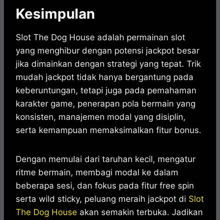
Kesimpulan
Slot The Dog House adalah permainan slot
yang menghibur dengan potensi jackpot besar
jika dimainkan dengan strategi yang tepat. Trik
mudah jackpot tidak hanya bergantung pada
keberuntungan, tetapi juga pada pemahaman
karakter game, penerapan pola bermain yang
konsisten, manajemen modal yang disiplin,
serta kemampuan memaksimalkan fitur bonus.
Dengan memulai dari taruhan kecil, mengatur
ritme bermain, membagi modal ke dalam
beberapa sesi, dan fokus pada fitur free spin
serta wild sticky, peluang meraih jackpot di
Slot
The Dog House
akan semakin terbuka. Jadikan