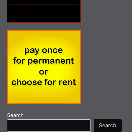
Search
Search