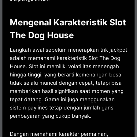
Mengenal Karakteristik Slot
The Dog House
Langkah awal sebelum menerapkan trik jackpot
adalah memahami karakteristik Slot The Dog
House. Slot ini memiliki volatilitas menengah
hingga tinggi, yang berarti kemenangan besar
tidak selalu muncul dengan cepat, tetapi bisa
memberikan hasil signifikan saat momen yang
tepat datang. Game ini juga menggunakan
sistem paylines tetap dengan jumlah garis
pembayaran yang cukup banyak.
Dengan memahami karakter permainan,