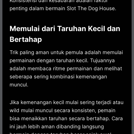
Konsistensi dan kesabaran adalah faktor
penting dalam bermain Slot The Dog House.
Memulai dari Taruhan Kecil dan
Bertahap
Trik paling aman untuk pemula adalah memulai
permainan dengan taruhan kecil. Tujuannya
adalah membaca ritme permainan dan melihat
seberapa sering kombinasi kemenangan
muncul.
Jika kemenangan kecil mulai sering terjadi atau
wild mulai muncul secara konsisten, pemain
bisa menaikkan taruhan secara bertahap. Cara
ini jauh lebih aman dibanding langsung