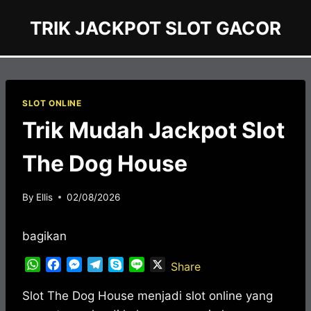
Skip
TRIK JACKPOT SLOT GACOR
to
content
SLOT ONLINE
Trik Mudah Jackpot Slot
The Dog House
By
Ellis
02/08/2026
bagikan
W
F
M
T
S
L
X
Share
h
a
e
e
k
i
a
c
s
l
y
n
Slot The Dog House menjadi slot online yang
t
e
s
e
p
e