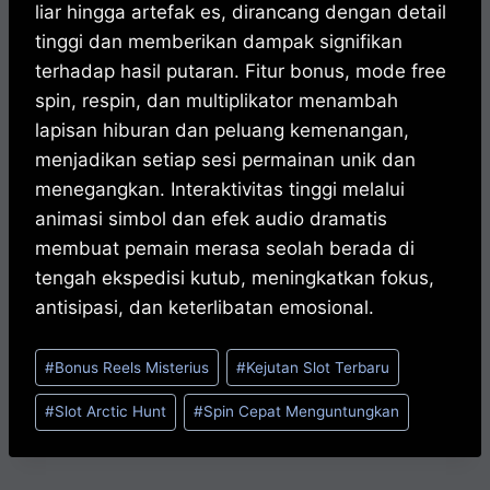
liar hingga artefak es, dirancang dengan detail
tinggi dan memberikan dampak signifikan
terhadap hasil putaran. Fitur bonus, mode free
spin, respin, dan multiplikator menambah
lapisan hiburan dan peluang kemenangan,
menjadikan setiap sesi permainan unik dan
menegangkan. Interaktivitas tinggi melalui
animasi simbol dan efek audio dramatis
membuat pemain merasa seolah berada di
tengah ekspedisi kutub, meningkatkan fokus,
antisipasi, dan keterlibatan emosional.
Post
#
Bonus Reels Misterius
#
Kejutan Slot Terbaru
Tags:
#
Slot Arctic Hunt
#
Spin Cepat Menguntungkan