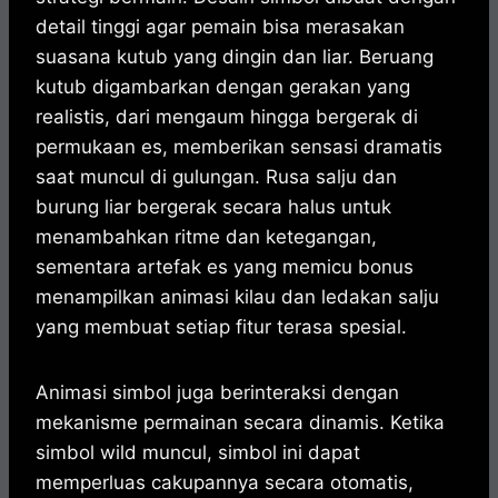
detail tinggi agar pemain bisa merasakan
suasana kutub yang dingin dan liar. Beruang
kutub digambarkan dengan gerakan yang
realistis, dari mengaum hingga bergerak di
permukaan es, memberikan sensasi dramatis
saat muncul di gulungan. Rusa salju dan
burung liar bergerak secara halus untuk
menambahkan ritme dan ketegangan,
sementara artefak es yang memicu bonus
menampilkan animasi kilau dan ledakan salju
yang membuat setiap fitur terasa spesial.
Animasi simbol juga berinteraksi dengan
mekanisme permainan secara dinamis. Ketika
simbol wild muncul, simbol ini dapat
memperluas cakupannya secara otomatis,