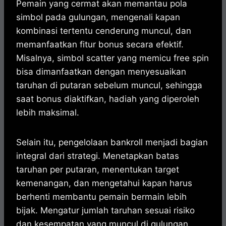
Pemain yang cermat akan memantau pola
simbol pada gulungan, mengenali kapan
kombinasi tertentu cenderung muncul, dan
memanfaatkan fitur bonus secara efektif.
Misalnya, simbol scatter yang memicu free spin
bisa dimanfaatkan dengan menyesuaikan
taruhan di putaran sebelum muncul, sehingga
saat bonus diaktifkan, hadiah yang diperoleh
lebih maksimal.
Selain itu, pengelolaan bankroll menjadi bagian
integral dari strategi. Menetapkan batas
taruhan per putaran, menentukan target
kemenangan, dan mengetahui kapan harus
berhenti membantu pemain bermain lebih
bijak. Mengatur jumlah taruhan sesuai risiko
dan kesempatan yang muncul di gulungan