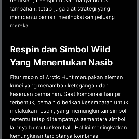
demikian, free spin bukan hanya bonus
tambahan, tetapi juga alat strategi yang
membantu pemain meningkatkan peluang
mereka.
Respin dan Simbol Wild
Yang Menentukan Nasib
Fitur respin di Arctic Hunt merupakan elemen
kunci yang menambah ketegangan dan
keseruan permainan. Saat kombinasi hampir
terbentuk, pemain diberikan kesempatan untuk
melakukan respin, yang memungkinkan simbol
tertentu tetap di tempatnya sementara simbol
lainnya berputar kembali. Hal ini meningkatkan
kemungkinan terciptanya kombinasi