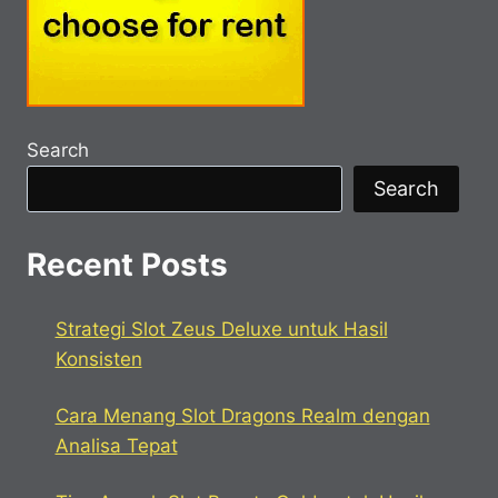
Search
Search
Recent Posts
Strategi Slot Zeus Deluxe untuk Hasil
Konsisten
Cara Menang Slot Dragons Realm dengan
Analisa Tepat