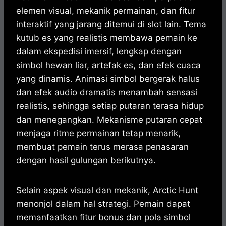
elemen visual, mekanik permainan, dan fitur
interaktif yang jarang ditemui di slot lain. Tema
kutub es yang realistis membawa pemain ke
dalam ekspedisi imersif, lengkap dengan
simbol hewan liar, artefak es, dan efek cuaca
yang dinamis. Animasi simbol bergerak halus
dan efek audio dramatis menambah sensasi
realistis, sehingga setiap putaran terasa hidup
dan menegangkan. Mekanisme putaran cepat
menjaga ritme permainan tetap menarik,
membuat pemain terus merasa penasaran
dengan hasil gulungan berikutnya.
Selain aspek visual dan mekanik, Arctic Hunt
menonjol dalam hal strategi. Pemain dapat
memanfaatkan fitur bonus dan pola simbol