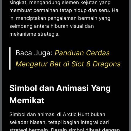
singkat, mengandung elemen kejutan yang
membuat permainan tetap hidup dan seru. Hal
ini menciptakan pengalaman bermain yang
seimbang antara hiburan visual dan
mekanisme strategis.
Baca Juga:
Panduan Cerdas
Mengatur Bet di Slot 8 Dragons
Simbol dan Animasi Yang
Memikat
Simbol dan animasi di Arctic Hunt bukan
sekadar hiasan, tetapi bagian integral dari
strategi bermain. Desain simbol dibuat dengan