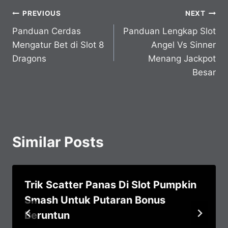
Post
PREVIOUS
NEXT
Panduan Cerdas
Panduan Lengkap Slot
navigation
Mengatur Bet di Slot 8
Angel Vs Sinner
Dragons
Menang Jackpot
Besar
Similar Posts
Trik Scatter Panas Di Slot Pumpkin
Smash Untuk Putaran Bonus
Beruntun