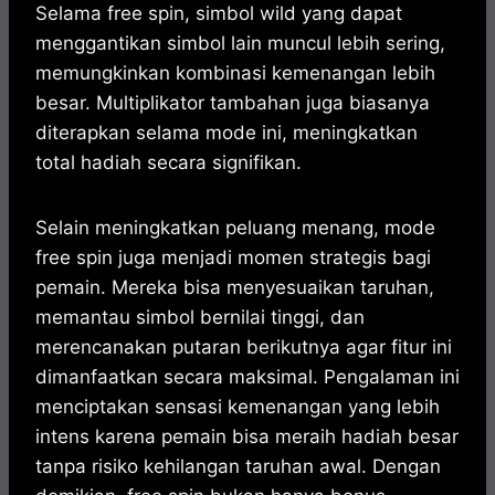
Selama free spin, simbol wild yang dapat
menggantikan simbol lain muncul lebih sering,
memungkinkan kombinasi kemenangan lebih
besar. Multiplikator tambahan juga biasanya
diterapkan selama mode ini, meningkatkan
total hadiah secara signifikan.
Selain meningkatkan peluang menang, mode
free spin juga menjadi momen strategis bagi
pemain. Mereka bisa menyesuaikan taruhan,
memantau simbol bernilai tinggi, dan
merencanakan putaran berikutnya agar fitur ini
dimanfaatkan secara maksimal. Pengalaman ini
menciptakan sensasi kemenangan yang lebih
intens karena pemain bisa meraih hadiah besar
tanpa risiko kehilangan taruhan awal. Dengan