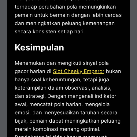
terhadap perubahan pola memungkinkan
pemain untuk bermain dengan lebih cerdas
dan meningkatkan peluang kemenangan
secara konsisten setiap hari.
Kesimpulan
Menemukan dan mengikuti sinyal pola
gacor harian di
Slot Cheeky Emperor
bukan
hanya soal keberuntungan, tetapi juga
keterampilan dalam observasi, analisis,
dan strategi. Dengan mengenali indikator
awal, mencatat pola harian, mengelola
emosi, dan menyesuaikan taruhan secara
bijak, pemain dapat meningkatkan peluang
meraih kombinasi menang optimal.