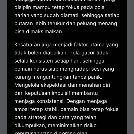
disiplin mampu tetap fokus pada pola
harian yang sudah diamati, sehingga setiap
putaran lebih terukur dan peluang menang
bisa dimaksimalkan.
Kesabaran juga menjadi faktor utama yang
tidak boleh diabaikan. Pola gacor tidak
selalu konsisten setiap hari, sehingga
pemain harus siap menghadapi sesi yang
kurang menguntungkan tanpa panik.
Mengelola ekspektasi dan menahan diri
dari keputusan impulsif membantu
menjaga konsistensi. Dengan menjaga
emosi tetap stabil, pemain bisa tetap fokus
pada strategi dan data yang telah
dikumpulkan, meminimalkan risiko
keputusan yang didorong oleh