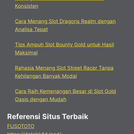
Konsisten
Cara Menang Slot Dragons Realm dengan
Analisa Tepat
Tips Ampuh Slot Bounty Gold untuk Hasil
Maksimal
Rahasia Menang Slot Street Racer Tanpa
Kehilangan Banyak Modal
Cara Raih Kemenangan Besar di Slot Gold
Oasis dengan Mudah
Referensi Situs Terbaik
FUSOTOTO