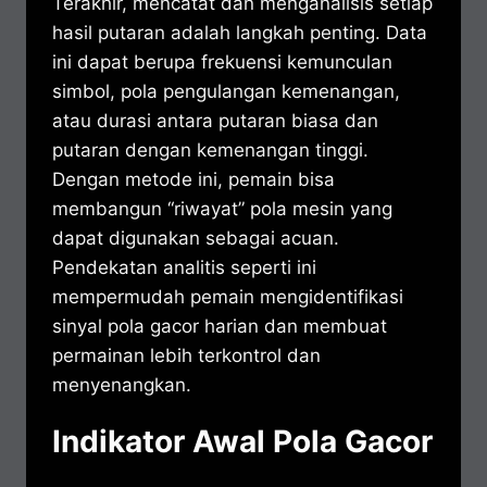
Terakhir, mencatat dan menganalisis setiap
hasil putaran adalah langkah penting. Data
ini dapat berupa frekuensi kemunculan
simbol, pola pengulangan kemenangan,
atau durasi antara putaran biasa dan
putaran dengan kemenangan tinggi.
Dengan metode ini, pemain bisa
membangun “riwayat” pola mesin yang
dapat digunakan sebagai acuan.
Pendekatan analitis seperti ini
mempermudah pemain mengidentifikasi
sinyal pola gacor harian dan membuat
permainan lebih terkontrol dan
menyenangkan.
Indikator Awal Pola Gacor