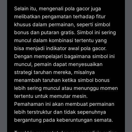
Selain itu, mengenali pola gacor juga
melibatkan pengamatan terhadap fitur
khusus dalam permainan, seperti simbol
bonus dan putaran gratis. Simbol ini sering
muncul dalam kombinasi tertentu yang
bisa menjadi indikator awal pola gacor.
Dengan mempelajari bagaimana simbol ini
muncul, pemain dapat menyesuaikan
strategi taruhan mereka, misalnya
menambah taruhan ketika simbol bonus
lebih sering muncul atau menunggu momen
tertentu untuk memutar mesin.
Pemahaman ini akan membuat permainan
lebih terstruktur dan tidak sepenuhnya
bergantung pada keberuntungan semata.