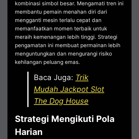
kombinasi simbol besar. Mengamati tren ini
membantu pemain menahan diri dari
mengganti mesin terlalu cepat dan
memanfaatkan momen terbaik untuk
meraih kemenangan lebih tinggi. Strategi
pengamatan ini membuat permainan lebih
menguntungkan dan mengurangi risiko
kehilangan peluang emas.
Baca Juga:
Trik
Mudah Jackpot Slot
The Dog House
Strategi Mengikuti Pola
Harian