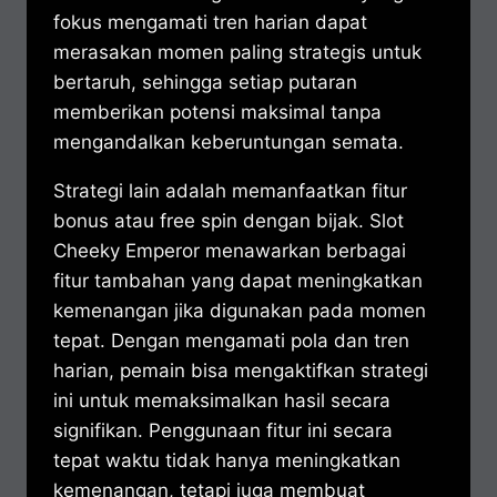
fokus mengamati tren harian dapat
merasakan momen paling strategis untuk
bertaruh, sehingga setiap putaran
memberikan potensi maksimal tanpa
mengandalkan keberuntungan semata.
Strategi lain adalah memanfaatkan fitur
bonus atau free spin dengan bijak. Slot
Cheeky Emperor menawarkan berbagai
fitur tambahan yang dapat meningkatkan
kemenangan jika digunakan pada momen
tepat. Dengan mengamati pola dan tren
harian, pemain bisa mengaktifkan strategi
ini untuk memaksimalkan hasil secara
signifikan. Penggunaan fitur ini secara
tepat waktu tidak hanya meningkatkan
kemenangan, tetapi juga membuat