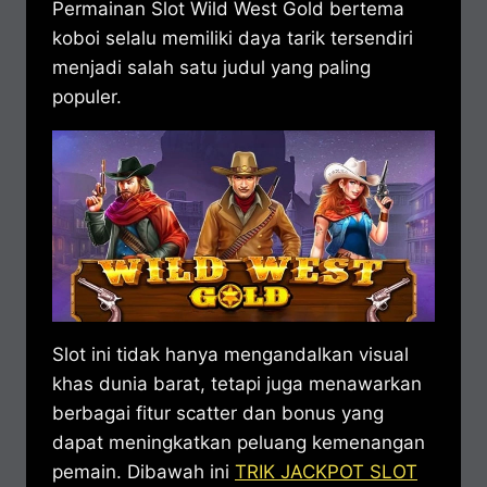
Permainan Slot Wild West Gold bertema
koboi selalu memiliki daya tarik tersendiri
menjadi salah satu judul yang paling
populer.
Slot ini tidak hanya mengandalkan visual
khas dunia barat, tetapi juga menawarkan
berbagai fitur scatter dan bonus yang
dapat meningkatkan peluang kemenangan
pemain. Dibawah ini
TRIK JACKPOT SLOT