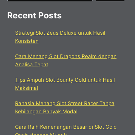
Recent Posts
Strategi Slot Zeus Deluxe untuk Hasil
Konsisten
Cara Menang Slot Dragons Realm dengan
Analisa Tepat
Tips Ampuh Slot Bounty Gold untuk Hasil
Maksimal
Rahasia Menang Slot Street Racer Tanpa
Kehilangan Banyak Modal
Cara Raih Kemenangan Besar di Slot Gold
Oasis dengan Mudah