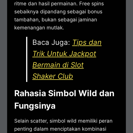
ritme dan hasil permainan. Free spins
sebaiknya dipandang sebagai bonus
tambahan, bukan sebagai jaminan
kemenangan mutlak.
Baca Juga:
Tips dan
Trik Untuk Jackpot
Bermain di Slot
Shaker Club
Rahasia Simbol Wild dan
Fungsinya
Selain scatter, simbol wild memiliki peran
penting dalam menciptakan kombinasi