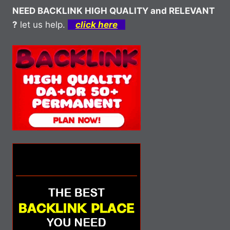
DI
NEED BACKLINK HIGH QUALITY and RELEVANT
SLOT
?
let us help.
click here
WILD
WEST
GOLD