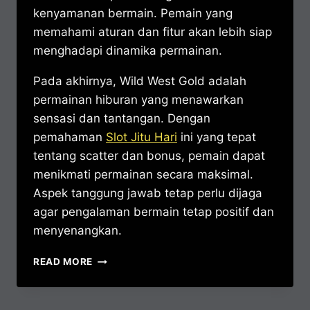
kenyamanan bermain. Pemain yang
memahami aturan dan fitur akan lebih siap
menghadapi dinamika permainan.
Pada akhirnya, Wild West Gold adalah
permainan hiburan yang menawarkan
sensasi dan tantangan. Dengan
pemahaman
Slot Jitu Hari
ini yang tepat
tentang scatter dan bonus, pemain dapat
menikmati permainan secara maksimal.
Aspek tanggung jawab tetap perlu dijaga
agar pengalaman bermain tetap positif dan
menyenangkan.
RAHASIA
READ MORE
SCATTER
DAN
BONUS