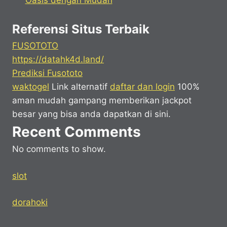
Referensi Situs Terbaik
FUSOTOTO
https://datahk4d.land/
Prediksi Fusototo
waktogel
Link alternatif
daftar dan login
100%
aman mudah gampang memberikan jackpot
besar yang bisa anda dapatkan di sini.
Recent Comments
No comments to show.
slot
dorahoki