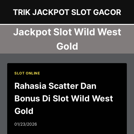
Skip
TRIK JACKPOT SLOT GACOR
to
content
Jackpot Slot Wild West
Gold
SLOT ONLINE
Rahasia Scatter Dan
Bonus Di Slot Wild West
Gold
01/23/2026