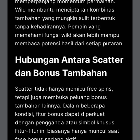
memperpanjang momentum permainan.
Wild membantu menciptakan kombinasi
tambahan yang mungkin sulit terbentuk
tanpa kehadirannya. Pemain yang
memahami fungsi wild akan lebih mampu
membaca potensi hasil dari setiap putaran.
Hubungan Antara Scatter
dan Bonus Tambahan
Scatter tidak hanya memicu free spins,
tetapi juga membuka peluang bonus
tambahan lainnya. Dalam beberapa
kondisi, fitur bonus dapat diperkuat
dengan pengganda atau simbol khusus.
Fitur-fitur ini biasanya hanya muncul saat
fase bonus sedang aktif.