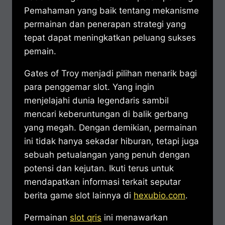
Pemahaman yang baik tentang mekanisme
permainan dan penerapan strategi yang
tepat dapat meningkatkan peluang sukses
pemain.
Gates of Troy menjadi pilihan menarik bagi
para penggemar slot. Yang ingin
menjelajahi dunia legendaris sambil
mencari keberuntungan di balik gerbang
yang megah. Dengan demikian, permainan
ini tidak hanya sekadar hiburan, tetapi juga
sebuah petualangan yang penuh dengan
potensi dan kejutan. Ikuti terus untuk
mendapatkan informasi terkait seputar
berita game slot lainnya di
hexubio.com
.
Permainan
slot qris
ini menawarkan