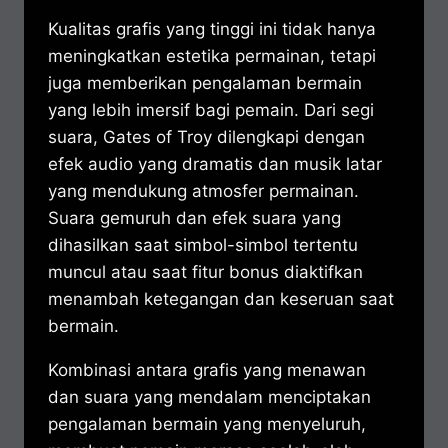
Kualitas grafis yang tinggi ini tidak hanya
meningkatkan estetika permainan, tetapi
juga memberikan pengalaman bermain
yang lebih imersif bagi pemain. Dari segi
suara, Gates of Troy dilengkapi dengan
efek audio yang dramatis dan musik latar
yang mendukung atmosfer permainan.
Suara gemuruh dan efek suara yang
dihasilkan saat simbol-simbol tertentu
muncul atau saat fitur bonus diaktifkan
menambah ketegangan dan keseruan saat
bermain.
Kombinasi antara grafis yang menawan
dan suara yang mendalam menciptakan
pengalaman bermain yang menyeluruh,