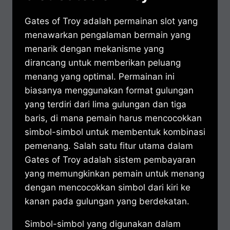
Gates of Troy adalah permainan slot yang
menawarkan pengalaman bermain yang
menarik dengan mekanisme yang
dirancang untuk memberikan peluang
menang yang optimal. Permainan ini
biasanya menggunakan format gulungan
yang terdiri dari lima gulungan dan tiga
baris, di mana pemain harus mencocokkan
simbol-simbol untuk membentuk kombinasi
pemenang. Salah satu fitur utama dalam
Gates of Troy adalah sistem pembayaran
yang memungkinkan pemain untuk menang
dengan mencocokkan simbol dari kiri ke
kanan pada gulungan yang berdekatan.
Simbol-simbol yang digunakan dalam