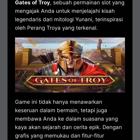
Gates of Troy
, sebuah permainan slot yang
mengajak Anda untuk menjelajahi kisah
legendaris dari mitologi Yunani, terinspirasi
oleh Perang Troya yang terkenal.
Game ini tidak hanya menawarkan
keseruan dalam bermain, tetapi juga
membawa Anda ke dalam suasana yang
kaya akan sejarah dan cerita epik. Dengan
grafis yang memukau dan fitur-fitur