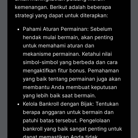
kemenangan. Berikut adalah beberapa
strategi yang dapat untuk diterapkan:
Pahami Aturan Permainan: Sebelum
hendak mulai bermain, akan penting
untuk memahami aturan dan
mekanisme permainan. Ketahui nilai
simbol-simbol yang berbeda dan cara
mengaktifkan fitur bonus. Pemahaman
yang baik tentang permainan juga akan
membantu Anda membuat keputusan
yang lebih baik saat bermain.
Kelola Bankroll dengan Bijak: Tentukan
berapa anggaran untuk bermain dan
patuhi batas tersebut. Pengelolaan
bankroll yang baik sangat penting untuk
dapat memastikan Anda tidak