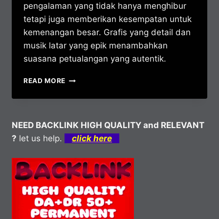
pengalaman yang tidak hanya menghibur
tetapi juga memberikan kesempatan untuk
kemenangan besar. Grafis yang detail dan
musik latar yang epik menambahkan
suasana petualangan yang autentik.
GATES
READ MORE
OF
TROY
–
MENGGALI
NEED BACKLINK HIGH QUALITY and RELEVANT
KEBERUNTUNGAN
?
let us help.
click here
DI
PINTU
LEGENDA
YUNANI