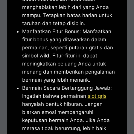
menghabiskan lebih dari yang Anda
mampu. Tetapkan batas harian untuk
taruhan dan tetap disiplin.
Manfaatkan Fitur Bonus: Manfaatkan
fitur bonus yang ditawarkan dalam
permainan, seperti putaran gratis dan
simbol wild. Fitur-fitur ini dapat
meningkatkan peluang Anda untuk
menang dan memberikan pengalaman
bermain yang lebih menarik.
Bermain Secara Bertanggung Jawab:
Ingatlah bahwa permainan
slot qris
hanyalah bentuk hiburan. Jangan
biarkan emosi mempengaruhi
keputusan bermain Anda. Jika Anda
merasa tidak beruntung, lebih baik