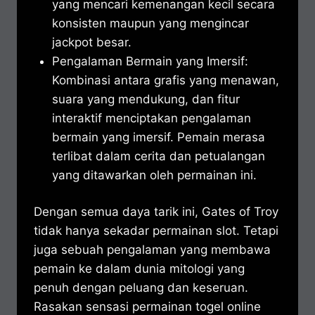
yang mencari kemenangan kecil secara
konsisten maupun yang mengincar
jackpot besar.
Pengalaman Bermain yang Imersif:
Kombinasi antara grafis yang menawan,
suara yang mendukung, dan fitur
interaktif menciptakan pengalaman
bermain yang imersif. Pemain merasa
terlibat dalam cerita dan petualangan
yang ditawarkan oleh permainan ini.
Dengan semua daya tarik ini, Gates of Troy
tidak hanya sekadar permainan slot. Tetapi
juga sebuah pengalaman yang membawa
pemain ke dalam dunia mitologi yang
penuh dengan peluang dan keseruan.
Rasakan sensasi permainan togel online