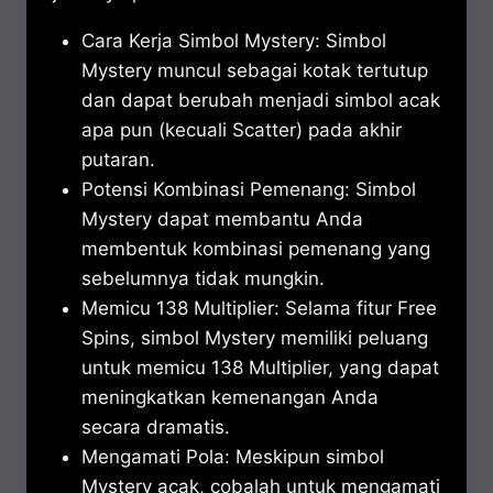
Cara Kerja Simbol Mystery: Simbol
Mystery muncul sebagai kotak tertutup
dan dapat berubah menjadi simbol acak
apa pun (kecuali Scatter) pada akhir
putaran.
Potensi Kombinasi Pemenang: Simbol
Mystery dapat membantu Anda
membentuk kombinasi pemenang yang
sebelumnya tidak mungkin.
Memicu 138 Multiplier: Selama fitur Free
Spins, simbol Mystery memiliki peluang
untuk memicu 138 Multiplier, yang dapat
meningkatkan kemenangan Anda
secara dramatis.
Mengamati Pola: Meskipun simbol
Mystery acak, cobalah untuk mengamati