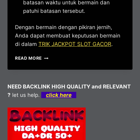
batasan waktu untuk bermain dan
patuhi batasan tersebut.
Dengan bermain dengan pikiran jernih,
Anda dapat membuat keputusan bermain
di dalam
TRIK JACKPOT SLOT GACOR
.
CARA
READ MORE
JITU
MERAIH
JACKPOT
DI
NEED BACKLINK HIGH QUALITY and RELEVANT
SLOT
?
let us help.
click here
FORTUNE
GIRL