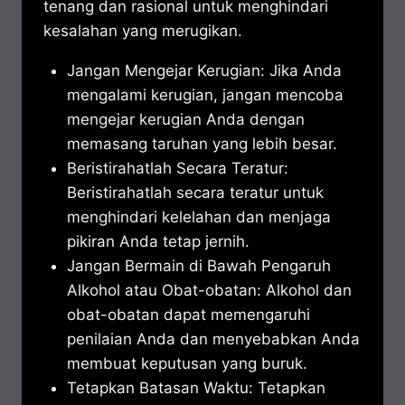
tenang dan rasional untuk menghindari
kesalahan yang merugikan.
Jangan Mengejar Kerugian: Jika Anda
mengalami kerugian, jangan mencoba
mengejar kerugian Anda dengan
memasang taruhan yang lebih besar.
Beristirahatlah Secara Teratur:
Beristirahatlah secara teratur untuk
menghindari kelelahan dan menjaga
pikiran Anda tetap jernih.
Jangan Bermain di Bawah Pengaruh
Alkohol atau Obat-obatan: Alkohol dan
obat-obatan dapat memengaruhi
penilaian Anda dan menyebabkan Anda
membuat keputusan yang buruk.
Tetapkan Batasan Waktu: Tetapkan