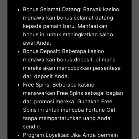
Bonus Selamat Datang: Banyak kasino
menawarkan bonus selamat datang
kepada pemain baru. Manfaatkan
bonus ini untuk meningkatkan saldo
awal Anda.
Bonus Deposit: Beberapa kasino
menawarkan bonus deposit, di mana
mereka akan mencocokkan persentase
dari deposit Anda.
Free Spins: Beberapa kasino
menawarkan Free Spins sebagai bagian
dari promosi mereka. Gunakan Free
Spins ini untuk mencoba Fortune Girl
tanpa mempertaruhkan uang Anda
sendiri.
Program Loyalitas: Jika Anda bermain