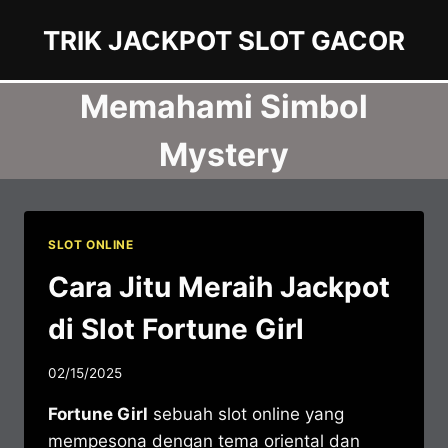
Skip
TRIK JACKPOT SLOT GACOR
to
content
Memahami Simbol
Mystery
SLOT ONLINE
Cara Jitu Meraih Jackpot
di Slot Fortune Girl
02/15/2025
Fortune Girl
sebuah slot online yang
mempesona dengan tema oriental dan