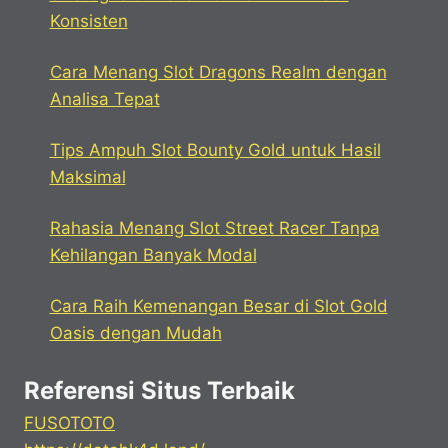
Konsisten
Cara Menang Slot Dragons Realm dengan
Analisa Tepat
Tips Ampuh Slot Bounty Gold untuk Hasil
Maksimal
Rahasia Menang Slot Street Racer Tanpa
Kehilangan Banyak Modal
Cara Raih Kemenangan Besar di Slot Gold
Oasis dengan Mudah
Referensi Situs Terbaik
FUSOTOTO