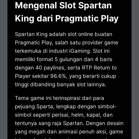
Mengenal Slot Spartan
King dari Pragmatic Play
Spartan King adalah slot online buatan
Pragmatic Play, salah satu provider game
terkemuka di industri iGaming. Slot ini
memiliki format 5 gulungan dan 4 baris
dengan 40 paylines, serta RTP Return to
Player sekitar 96.6%, yang berarti cukup
tinggi dibanding banyak slot lainnya.
Tema game ini terinspirasi dari para
pejuang Sparta, lengkap dengan simbol-
simbol seperti perisai, helm, kapal, dan
tentunya sang raja Spartan. Dengan desain
yang megah dan animasi penuh aksi, game