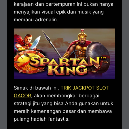
kerajaan dan pertempuran ini bukan hanya
menyajikan visual epik dan musik yang
memacu adrenalin.
Simak di bawah ini,
TRIK JACKPOT SLOT
GACOR
, akan membongkar berbagai
strategi jitu yang bisa Anda gunakan untuk
meraih kemenangan besar dan membawa
pulang hadiah fantastis.