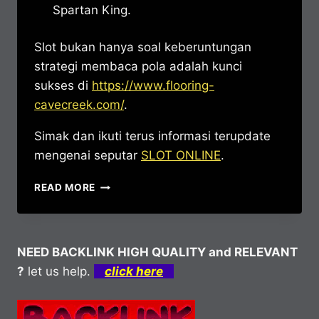
Spartan King.
Slot bukan hanya soal keberuntungan
strategi membaca pola adalah kunci
sukses di
https://www.flooring-
cavecreek.com/
.
Simak dan ikuti terus informasi terupdate
mengenai seputar
SLOT ONLINE
.
RAHASIA
READ MORE
SLOT
ONLINE
GACOR
BERMAIN
NEED BACKLINK HIGH QUALITY and RELEVANT
SPARTAN
?
let us help.
click here
KING
DIJAMIN
CUAN