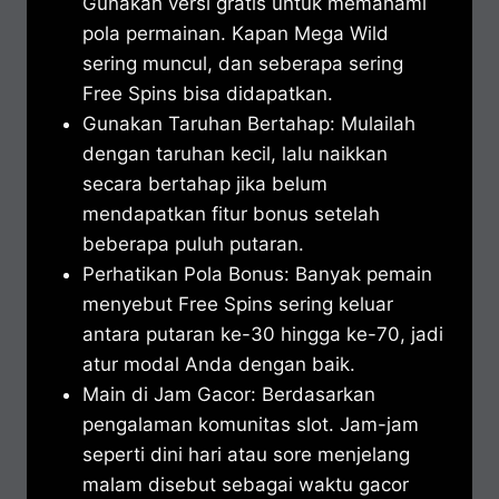
Gunakan versi gratis untuk memahami
pola permainan. Kapan Mega Wild
sering muncul, dan seberapa sering
Free Spins bisa didapatkan.
Gunakan Taruhan Bertahap: Mulailah
dengan taruhan kecil, lalu naikkan
secara bertahap jika belum
mendapatkan fitur bonus setelah
beberapa puluh putaran.
Perhatikan Pola Bonus: Banyak pemain
menyebut Free Spins sering keluar
antara putaran ke-30 hingga ke-70, jadi
atur modal Anda dengan baik.
Main di Jam Gacor: Berdasarkan
pengalaman komunitas slot. Jam-jam
seperti dini hari atau sore menjelang
malam disebut sebagai waktu gacor