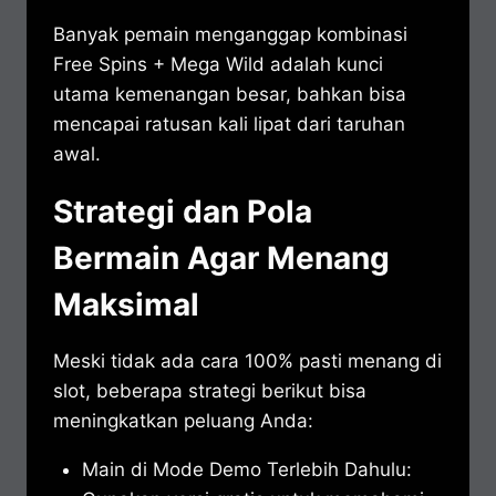
Banyak pemain menganggap kombinasi
Free Spins + Mega Wild adalah kunci
utama kemenangan besar, bahkan bisa
mencapai ratusan kali lipat dari taruhan
awal.
Strategi dan Pola
Bermain Agar Menang
Maksimal
Meski tidak ada cara 100% pasti menang di
slot, beberapa strategi berikut bisa
meningkatkan peluang Anda:
Main di Mode Demo Terlebih Dahulu: