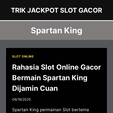
Skip
TRIK JACKPOT SLOT GACOR
to
content
Spartan King
SLOT ONLINE
Rahasia Slot Online Gacor
Bermain Spartan King
Dijamin Cuan
06/16/2025
Spartan King permainan Slot bertema