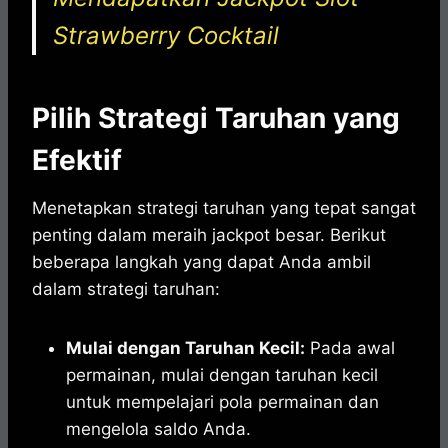
Strawberry Cocktail
Pilih Strategi Taruhan yang
Efektif
Menetapkan strategi taruhan yang tepat sangat
penting dalam meraih jackpot besar. Berikut
beberapa langkah yang dapat Anda ambil
dalam strategi taruhan:
Mulai dengan Taruhan Kecil:
Pada awal
permainan, mulai dengan taruhan kecil
untuk mempelajari pola permainan dan
mengelola saldo Anda.