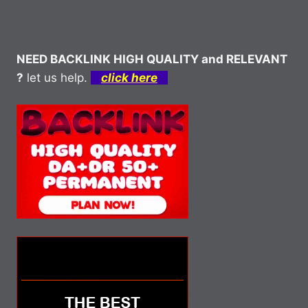
NEED BACKLINK HIGH QUALITY and RELEVANT
?
let us help.
click here