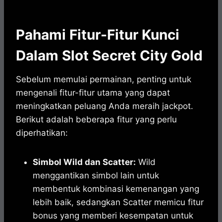
Pahami Fitur-Fitur Kunci
Dalam Slot Secret City Gold
Sebelum memulai permainan, penting untuk
mengenali fitur-fitur utama yang dapat
meningkatkan peluang Anda meraih jackpot.
Berikut adalah beberapa fitur yang perlu
diperhatikan:
Simbol Wild dan Scatter:
Wild
menggantikan simbol lain untuk
membentuk kombinasi kemenangan yang
lebih baik, sedangkan Scatter memicu fitur
bonus yang memberi kesempatan untuk