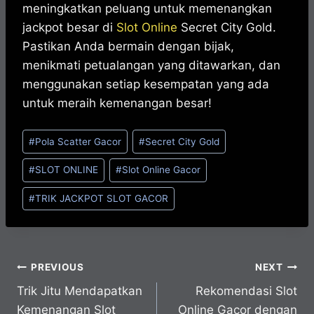
meningkatkan peluang untuk memenangkan
jackpot besar di
Slot Online
Secret City Gold.
Pastikan Anda bermain dengan bijak,
menikmati petualangan yang ditawarkan, dan
menggunakan setiap kesempatan yang ada
untuk meraih kemenangan besar!
Post
#
Pola Scatter Gacor
#
Secret City Gold
Tags:
#
SLOT ONLINE
#
Slot Online Gacor
#
TRIK JACKPOT SLOT GACOR
Post
PREVIOUS
NEXT
Trik Jitu Mendapatkan
Rekomendasi Slot
navigation
Kemenangan Slot
Online Gacor dengan